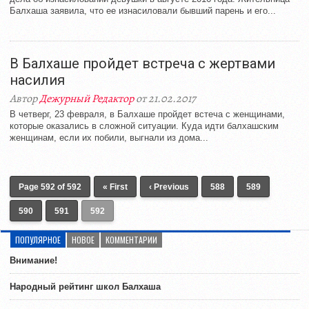
Балхаша заявила, что ее изнасиловали бывший парень и его...
В Балхаше пройдет встреча с жертвами
насилия
Автор
Дежурный Редактор
от 21.02.2017
В четверг, 23 февраля, в Балхаше пройдет встеча с женщинами,
которые оказались в сложной ситуации. Куда идти балхашским
женщинам, если их побили, выгнали из дома...
Page 592 of 592
« First
‹ Previous
588
589
590
591
592
ПОПУЛЯРНОЕ
НОВОЕ
КОММЕНТАРИИ
Внимание!
Народный рейтинг школ Балхаша