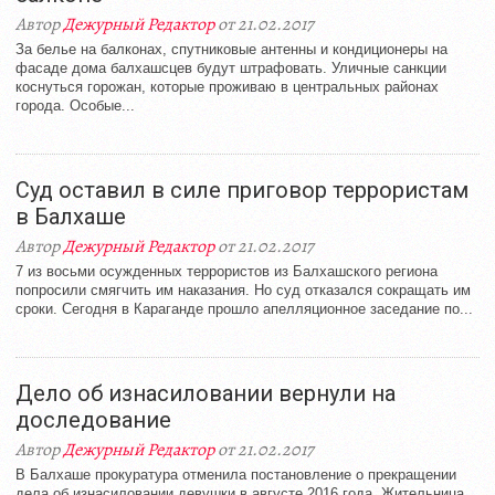
Автор
Дежурный Редактор
от 21.02.2017
За белье на балконах, спутниковые антенны и кондиционеры на
фасаде дома балхашсцев будут штрафовать. Уличные санкции
коснуться горожан, которые проживаю в центральных районах
города. Особые...
Суд оставил в силе приговор террористам
в Балхаше
Автор
Дежурный Редактор
от 21.02.2017
7 из восьми осужденных террористов из Балхашского региона
попросили смягчить им наказания. Но суд отказался сокращать им
сроки. Сегодня в Караганде прошло апелляционное заседание по...
Дело об изнасиловании вернули на
доследование
Автор
Дежурный Редактор
от 21.02.2017
В Балхаше прокуратура отменила постановление о прекращении
дела об изнасиловании девушки в августе 2016 года. Жительница