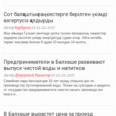
Сот балқаштық лаңкестерге берілген үкімді
өзгертусіз қалдырды
Автор
kapligroz
от 22.02.2017
Жаз айында Гүлшат кентінде қолға түскен балқаштық лаңкестер
өздеріне кесілген үкімді жеңілдетуді сұрап отыр. Айта кетейік,
теракт жасамақ болған 8 адам 10 жылдан 14 жылға...
Предприниматели в Балхаше развивают
выпуск чистой воды и напитков
Автор
Дежурный Редактор
от 22.02.2017
Семейная пара балхашсцев 16 лет назад открыла цех по
производству бутилированной воды. Позже на субсидии и кредиты
от государства предприниматели смогли начать производство
кваса и...
В Балхаше вырастет цена за проезд