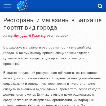
ЖАҢАЛЫҚТАР
Рестораны и магазины в Балхаше
НОВОСТИ
ВИДЕО
ФОТОРЕПОРТАЖИ
ОРКЕН
LIVETV
портят вид города
Автор
Дежурный Редактор
от 23.02.2017
Балхашские магазины и рестораны портят внешний вид
города. К такому выводу пришли специалисты отделов
культуры и архитектуры, когда прошлись по улицам с
проверкой.
В списке нарушений разрушенная облицовка, осыпающаяся
штукатурка и грязные вывески. Владельцы заведений обязаны
содержать их и отведенную территорию в чистоте, а также
следить за внешним видом здания. Кроме того, возле каждого
должны стоять урны. Если же в одном доме располагаются
сразу несколько коммерческих организаций, их парадные
группы должны быть выполнены в едином стиле. За