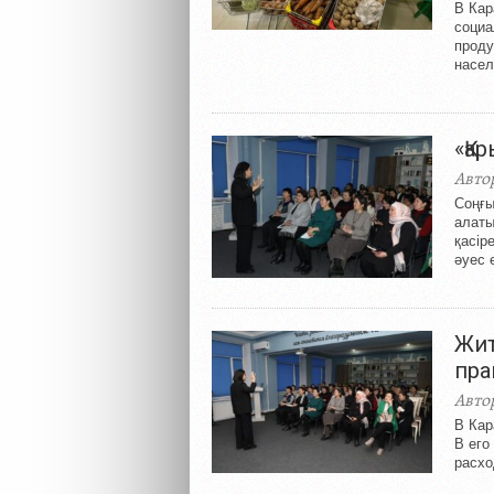
В Кар
социа
проду
насел
«Қа
Авто
Соңғы
алаты
қасір
әуес е
Жит
пра
Авто
В Кар
В его
расхо