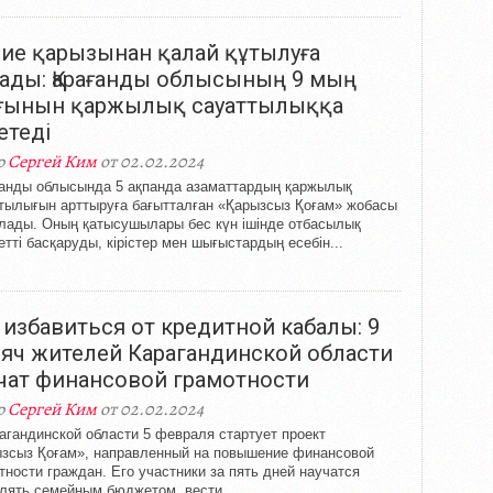
ие қарызынан қалай құтылуға
ады: Қарағанды облысының 9 мың
ғынын қаржылық сауаттылыққа
етеді
р
Сергей Ким
от 02.02.2024
анды облысында 5 ақпанда азаматтардың қаржылық
тылығын арттыруға бағытталған «Қарызсыз Қоғам» жобасы
лады. Оның қатысушылары бес күн ішінде отбасылық
тті басқаруды, кірістер мен шығыстардың есебін...
 избавиться от кредитной кабалы: 9
яч жителей Карагандинской области
чат финансовой грамотности
р
Сергей Ким
от 02.02.2024
агандинской области 5 февраля стартует проект
зсыз Қоғам», направленный на повышение финансовой
тности граждан. Его участники за пять дней научатся
лять семейным бюджетом, вести...