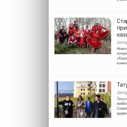
Ста
при
каз
Авто
Новог
потре
«Каза
конеч
Тат
Авто
Татул
бейбі
Себеб
адамн