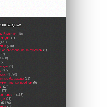
И ПО РАЗДЕЛАМ
сы Балхаша
(10)
 скидки
(1)
(131)
рики
(770)
ное образование за рубежом
(1)
(27)
3 458)
(2)
а еды
(1)
у
(979)
қтар
(3 720)
енные балхашцы
(21)
коммунальных проблем
(5)
сы
(14)
 878)
ые новости
(165)
юди
(21)
и
(5 176)
ения
(13)