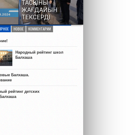
ТАСҚЫНЫ
ЖАҒДАЙЫН
ТЕКСЕРДІ
Вице-премьер – Су тасқынына
ЯРНОЕ
НОВОЕ
КОММЕНТАРИИ
қарсы шараларды үйлестіру
және қарғын су жүру
кезеңінің...
ние!
Народный рейтинг школ
Балхаша
ковые Балхаша.
ование
ый рейтинг детских
 Балхаша