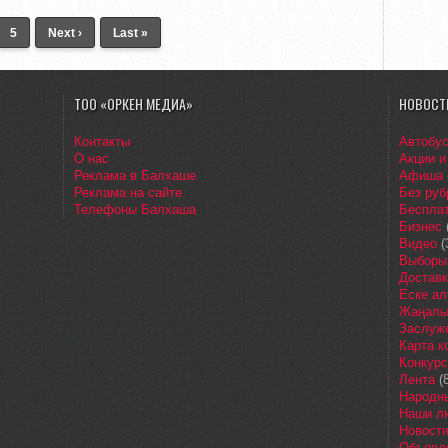
5
Next ›
Last »
ТОО «ОРКЕН МЕДИА»
НОВОСТ
Контакты
Автобу
О нас
Акции и
Реклама в Балхаше
Афиша
Реклама на сайте
Без руб
Телефоны Балхаша
Бесплат
Бизнес
Видео
(
Выборы
Доставк
Еске ал
Жаңалы
Заслуж
Карта 
Конкур
Лента
(8
Народн
Наши л
Новост
Объявл