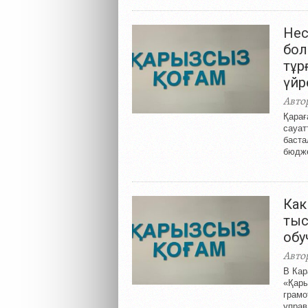
Нес
бол
тұр
үйр
Авто
Қарағ
сауат
баста
бюдже
Как
тыс
обу
Авто
В Кар
«Қары
грамо
управ