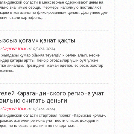
агандинской области в межсезонье сдерживают цены на
льно значимые овощи. Фермеры напрямую поставляют
кцию в магазины по фиксированным ценам. Доступнее для
ения стали картофель,...
рызсыз қоғам» қанат қақты
р
Сергей Ким
от 05.02.2024
 жылдары құмар ойынға тәуелділік белең алып, несие
ндар қатары артты. Кейбір отбасылар үшін бұл үлкен
етке айналды. Президент жаман әдетке, әсіресе, жастар
кеніне...
елей Карагандинского региона учат
вильно считать деньги
р
Сергей Ким
от 05.02.2024
агандинской области стартовал проект «Қарызсыз қоғам».
 рамках жителей региона учат вести список доходов и
дов, не влезать в долги и не попадаться...