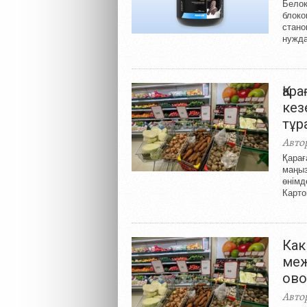
Белок
блоко
стано
нужда
Қар
кез
тұр
Авто
Қарағ
маңыз
өнімд
Карто
Как
меж
ов
Авто