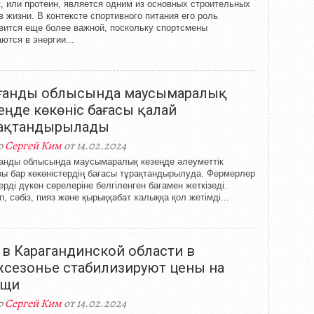
, или протеин, является одним из основных строительных
в жизни. В контексте спортивного питания его роль
вится еще более важной, поскольку спортсмены
ются в энергии...
ағанды облысында маусымаралық
еңде көкөніс бағасы қалай
ақтандырылады
р
Сергей Ким
от 14.02.2024
анды облысында маусымаралық кезеңде әлеуметтік
ы бар көкөністердің бағасы тұрақтандырылуда. Фермерлер
ерді дүкен сөрелеріне белгіленген бағамен жеткізеді.
п, сәбіз, пияз және қырыққабат халыққа қол жетімді...
 в Карагандинской области в
сезонье стабилизируют цены на
ощи
р
Сергей Ким
от 14.02.2024