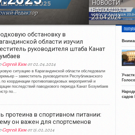
НОВОСТИ
БАЛХАША
рный Редактор
23.04.2024
ke WordPress
Social Like WordPress
ПОПУЛ
одковую обстановку в
агандинской области изучил
Внима
еститель руководителя штаба Канат
умбаев
р
Сергей Ким
от 02.04.2024
ковую ситуацию в Карагандинской области обследовали
Участ
премьер – заместитель руководителя Республиканского
Голос
 по координации противопаводковых мероприятий и
дации последствий паводкового периода Канат Бозумбаев
истр по...
Народн
садов
ь протеина в спортивном питании:
ему он важен для спортсменов
р
Сергей Ким
от 15.02.2024