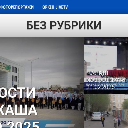
ФОТОРЕПОРТАЖИ
ОРКЕН LIVETV
БЕЗ РУБРИКИ
БАЛҚАШ
ЖАҢАЛЫҚТАР
11.02.2025
ОСТИ
Social Like WordPress
ХАША
9.2025