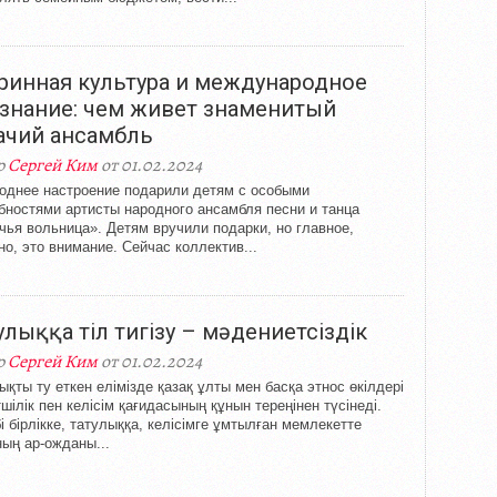
ринная культура и международное
знание: чем живет знаменитый
ачий ансамбль
р
Сергей Ким
от 01.02.2024
однее настроение подарили детям с особыми
бностями артисты народного ансамбля песни и танца
чья вольница». Детям вручили подарки, но главное,
но, это внимание. Сейчас коллектив...
улыққа тіл тигізу – мәдениетсіздік
р
Сергей Ким
от 01.02.2024
ықты ту еткен елімізде қазақ ұлты мен басқа этнос өкілдері
тшілік пен келісім қағидасының құнын тереңінен түсінеді.
і бірлікке, татулыққа, келісімге ұмтылған мемлекетте
ың ар-ожданы...