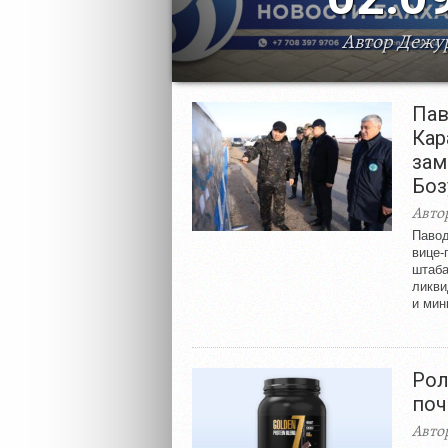
Автор Дежу
Social Li
Пав
Кар
зам
Боз
Авто
Павод
вице-
штаба
ликви
и мин
Рол
поч
Авто