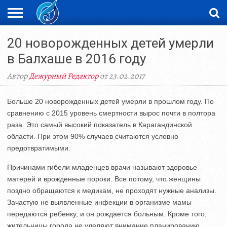
ЖАҢАЛЫҚТАР
20 новорожденных детей умерли
НОВОСТИ
ВИДЕО
ФОТОРЕПОРТАЖИ
ОРКЕН
LIVETV
в Балхаше в 2016 году
Автор
Дежурный Редактор
от 23.02.2017
Больше 20 новорожденных детей умерли в прошлом году. По
сравнению с 2015 уровень смертности вырос почти в полтора
раза. Это самый высокий показатель в Карагандинской
области. При этом 90% случаев считаются условно
предотвратимыми.
Причинами гибели младенцев врачи называют здоровье
матерей и врожденные пороки. Все потому, что женщины
поздно обращаются к медикам, не проходят нужные анализы.
Зачастую не выявленные инфекции в организме мамы
передаются ребенку, и он рождается больным. Кроме того,
жительницы города не уделяют внимание планированию