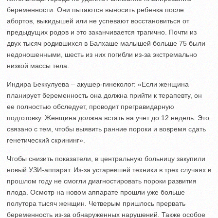
беременности. Они пытаются выносить ребенка после
абортов, выкидышей или не успевают восстановиться от
предыдущих родов и это заканчивается трагично. Почти из
двух тысяч родившихся в Балхаше малышей больше 75 были
недоношенными, шесть из них погибли из-за экстремально
низкой массы тела.
Индира Беккулуева – акушер-гинеколог: «Если женщина
планирует беременность она должна прийти к терапевту, он
ее полностью обследует, проводит прегравидарную
подготовку. Женщина должна встать на учет до 12 недель. Это
связано с тем, чтобы выявить ранние пороки и вовремя сдать
генетический скрининг».
Чтобы снизить показатели, в центральную больницу закупили
новый УЗИ-аппарат. Из-за устаревшей техники в трех случаях в
прошлом году не смогли диагностировать пороки развития
плода. Осмотр на новом аппарате прошли уже больше
полутора тысяч женщин. Четверым пришлось прервать
беременность из-за обнаруженных нарушений. Также особое