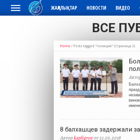
ЖАҢАЛЫҚТАР
НОВОСТИ
ВИДЕО
ВСЕ ПУ
Home
/
Posts tagged "полиция"
(Страница 2)
Бол
пол
Авто
Балха
празд
незав
винов
имени
8 балхашцев задержали за
Автор
kapligroz
от 21.05.2018