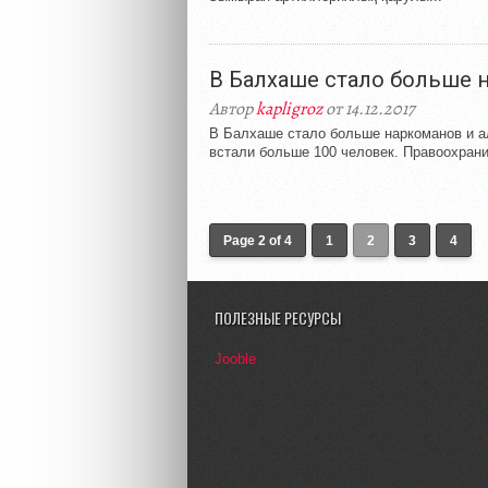
В Балхаше стало больше 
Автор
kapligroz
от 14.12.2017
В Балхаше стало больше наркоманов и ал
встали больше 100 человек. Правоохранит
Page 2 of 4
1
2
3
4
ПОЛЕЗНЫЕ РЕСУРСЫ
Jooble