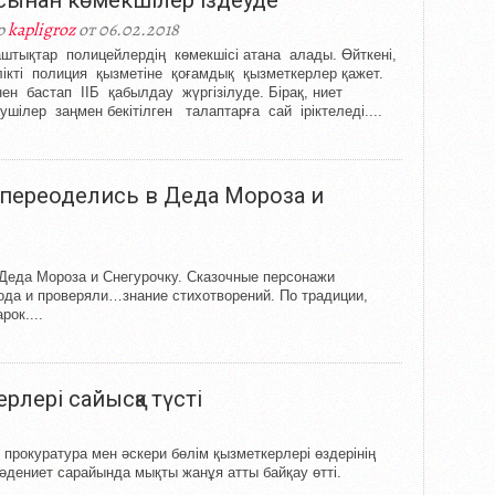
сынан көмекшілер іздеуде
р
kapligroz
от 06.02.2018
штықтар полицейлердің көмекшісі атана алады. Өйткені,
лікті полиция қызметіне қоғамдық қызметкерлер қажет.
нен бастап ІІБ қабылдау жүргізілуде. Бірақ, ниет
рушілер заңмен бекітілген талаптарға сай іріктеледі....
переоделись в Деда Мороза и
Деда Мороза и Снегурочку. Сказочные персонажи
ода и проверяли…знание стихотворений. По традиции,
ок....
керлері сайысқа түсті
 прокуратура мен әскери бөлім қызметкерлері өздерінің
 мәдениет сарайында мықты жанұя атты байқау өтті.