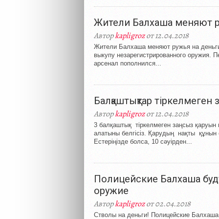
Жители Балхаша меняют р
Автор
kapligroz
от 12.04.2018
Жители Балхаша меняют ружья на деньги 
выкупу незарегистрированного оружия. П
арсенал пополнился...
Балқаштықтар тіркелмеген 
Автор
kapligroz
от 12.04.2018
3 балқаштық тіркелмеген заңсыз қаруын 
алатыны белгісіз. Қарудың нақты құнын
Естеріңізде болса, 10 сәуірден...
Полицейские Балхаша буд
оружие
Автор
kapligroz
от 02.04.2018
Стволы на деньги! Полицейские Балхаша 