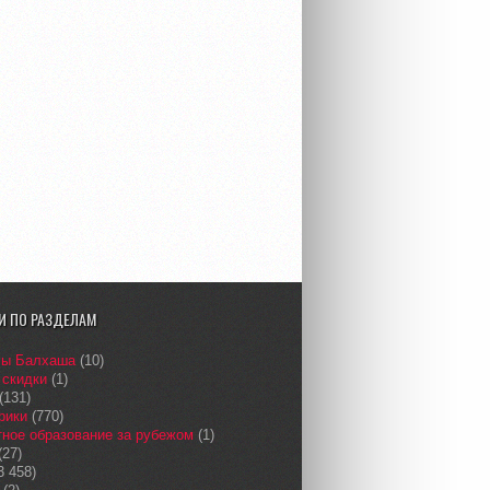
И ПО РАЗДЕЛАМ
сы Балхаша
(10)
 скидки
(1)
(131)
рики
(770)
ное образование за рубежом
(1)
(27)
3 458)