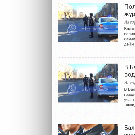
Пол
жүр
Авто
Балқа
полиц
бақыл
дейін
В Б
вод
Авто
В Бал
город
участ
такси
Бал