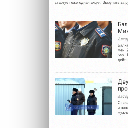
стартует ежегодная акция. Выручить за р
Бал
Мин
Авто
Балқа
мен 2
бар. 
дейтін
Дву
про
Авто
С нач
и поя
мужчи