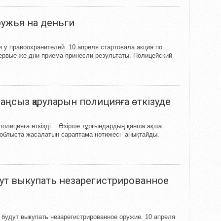
ужья на деньги
у правоохранителей. 10 апреля стартовала акция по
ервые же дни приема принесли результаты. Полицейский
заңсыз қаруларын полицияға өткізуде
полицияға өткізді. Әзірше тұрғындардың қанша ақша
 облыста жасалатын сараптама нәтижесі анықтайды.
ут выкупать незарегистрированное
будут выкупать незарегистрированное оружие. 10 апреля