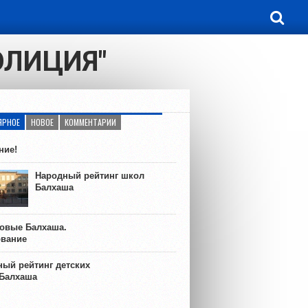
ОЛИЦИЯ"
ЯРНОЕ
НОВОЕ
КОММЕНТАРИИ
ние!
Народный рейтинг школ
Балхаша
ковые Балхаша.
ование
ый рейтинг детских
 Балхаша