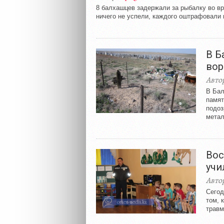
8 балхашцев задержали за рыбалку во вр
ничего не успели, каждого оштрафовали н
В Б
вор
Авто
В Бал
памят
подоз
метал
Вос
учи
Авто
Сегод
том, 
травм