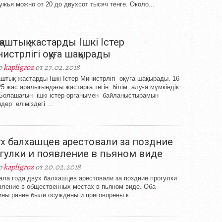
ужья можно от 20 до двухсот тысяч тенге. Около...
қаштық жастарды Ішкі Істер
истрлігі оқуға шақырады
р
kapligroz
от 27.02.2018
штық жастарды Ішкі Істер Министрлігі оқуға шақырады. 16
5 жас аралығындағы жастарға тегін білім алуға мүмкіндік
Болашағын ішкі істер органымен байланыстырамын
дер еліміздегі ...
х балхашцев арестовали за поздние
гулки и появление в пьяном виде
р
kapligroz
от 20.02.2018
ала года двух балхашцев арестовали за поздние прогулки
вление в общественных местах в пьяном виде. Оба
ны ранее были осуждены и приговорены к...