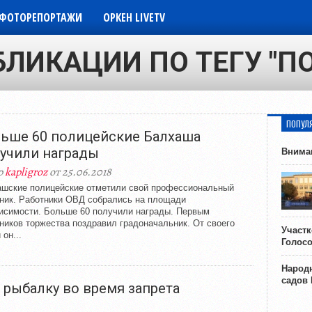
ФОТОРЕПОРТАЖИ
ОРКЕН LIVETV
БЛИКАЦИИ ПО ТЕГУ "П
ПОПУЛ
ьше 60 полицейские Балхаша
учили награды
Внима
р
kapligroz
от 25.06.2018
шские полицейские отметили свой профессиональный
ник. Работники ОВД собрались на площади
исимости. Больше 60 получили награды. Первым
ников торжества поздравил градоначальник. От своего
Участ
 он...
Голос
Народн
садов
 рыбалку во время запрета