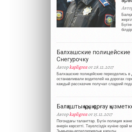
ара
Авто
Балқа
жергі
Бүгін
білді
Балхашские полицейские 
Снегурочку
Автор
kapligroz
от 28.12.2017
Балхашские полицейские переоделись в 
останавливали водителей на дорогах гор
каждый рассказчик получал сладкий подар
Балқаштық құқық қорғау қызмет
Автор
kapligroz
от 15.12.2017
Погондағы таланттар. Бүгін полиция және
өнерін көрсетті. Тәуелсіздік күніне орай
Зымыран-артиллериялық қарулы...