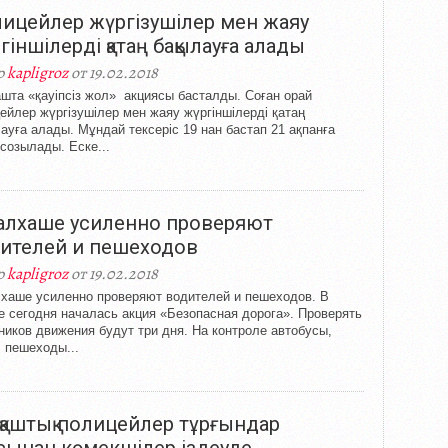
ицейлер жүргізушілер мен жаяу
гіншілерді қатаң бақылауға алады
р
kapligroz
от 19.02.2018
шта «қауіпсіз жол» акциясы басталды. Соған орай
ейлер жүргізушілер мен жаяу жүргіншілерді қатаң
ауға алады. Мұндай тексеріс 19 нан бастап 21 ақпанға
 созылады. Еске...
алхаше усиленно проверяют
ителей и пешеходов
р
kapligroz
от 19.02.2018
хаше усиленно проверяют водителей и пешеходов. В
е сегодня началась акция «Безопасная дорога». Проверять
ников движения будут три дня. На контроле автобусы,
, пешеходы...
қаштық полицейлер тұрғындар