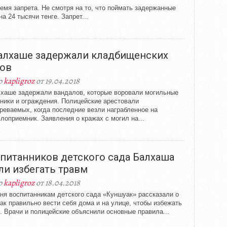
емя запрета. Не смотря на то, что поймать задержанные
а 24 тысячи тенге. Запрет...
алхаше задержали кладбищенских
ов
р
kapligroz
от 19.04.2018
хаше задержали вандалов, которые воровали могильные
ники и ограждения. Полицейские арестовали
реваемых, когда последние везли награбленное на
лоприемник. Заявления о кражах с могил на...
питанников детского сада Балхаша
ли избегать травм
р
kapligroz
от 18.04.2018
ня воспитанникам детского сада «Куншуак» рассказали о
как правильно вести себя дома и на улице, чтобы избежать
. Врачи и полицейские объяснили основные правила...