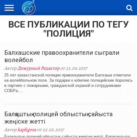
ВСЕ ПУБЛИКАЦИИ ПО ТЕГУ
ЖАҢАЛЫҚТАР
НОВОСТИ
ВИДЕО
ФОТОРЕПОРТАЖИ
ОРКЕН
LIVETV
"ПОЛИЦИЯ"
Балхашские правоохранители сыграли
волейбол
Автор
Дежурный Редактор
от 23.06.2017
25 лет казахстанской полиции правоохранители Балхаша отметили
на волейбольном поле. За подарки к юбилею полицейские боролись
в партиях с пожарными, гражданской охраной и сотрудниками
СОБРа....
Балқаштық полицей облыстық сайыста
жеңіске жетті
Автор
kapligroz
от 25.05.2017
Балқаштық полицей облыстық сайыста жеңіске жетті. Қарағандыда