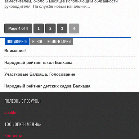
заместителем, около 6 месяцев исполняющим обязанности
руководителя. На службе новый начальник...
Page 4 of 4
1
2
3
4
ПОПУЛЯРНОЕ
НОВОЕ
КОММЕНТАРИИ
Внимание!
Народный рейтинг школ Балхаша
Участковые Балхаша. Голосование
Народный рейтинг детских садов Балхаша
ПОЛЕЗНЫЕ РЕСУРСЫ
Jooble
ТОО «ОРКЕН МЕДИА»
Контакты