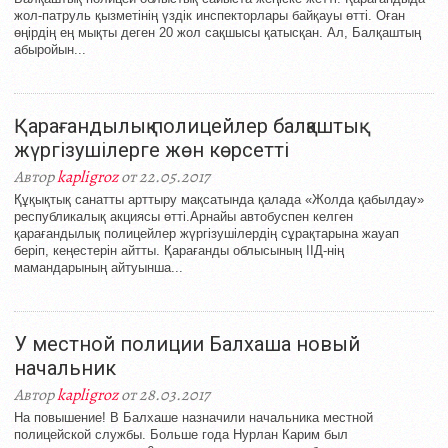
жол-патруль қызметінің үздік инспекторлары байқауы өтті. Оған
өңірдің ең мықты деген 20 жол сақшысы қатысқан. Ал, Балқаштың
абыройын...
Қарағандылық полицейлер балқаштық
жүргізушілерге жөн көрсетті
Автор
kapligroz
от 22.05.2017
Құқықтық санатты арттыру мақсатында қалада «Жолда қабылдау»
республикалық акциясы өтті.Арнайы автобуспен келген
қарағандылық полицейлер жүргізушілердің сұрақтарына жауап
беріп, кеңестерін айтты. Қарағанды облысының ІІД-нің
мамандарының айтуынша...
У местной полиции Балхаша новый
начальник
Автор
kapligroz
от 28.03.2017
На повышение! В Балхаше назначили начальника местной
полицейской службы. Больше года Нурлан Карим был