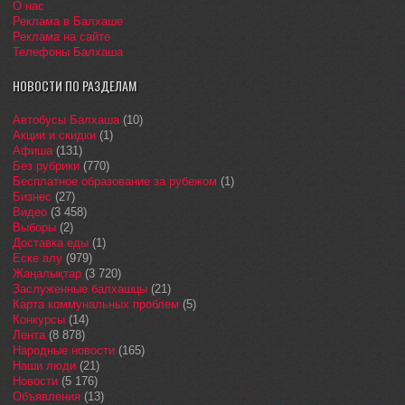
О нас
Реклама в Балхаше
Реклама на сайте
Телефоны Балхаша
НОВОСТИ ПО РАЗДЕЛАМ
Автобусы Балхаша
(10)
Акции и скидки
(1)
Афиша
(131)
Без рубрики
(770)
Бесплатное образование за рубежом
(1)
Бизнес
(27)
Видео
(3 458)
Выборы
(2)
Доставка еды
(1)
Еске алу
(979)
Жаңалықтар
(3 720)
Заслуженные балхашцы
(21)
Карта коммунальных проблем
(5)
Конкурсы
(14)
Лента
(8 878)
Народные новости
(165)
Наши люди
(21)
Новости
(5 176)
Объявления
(13)