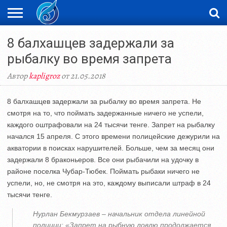
ЖАҢАЛЫҚТАР
8 балхашцев задержали за
НОВОСТИ
ВИДЕО
ФОТОРЕПОРТАЖИ
ОРКЕН
LIVETV
рыбалку во время запрета
Автор
kapligroz
от 21.05.2018
8 балхашцев задержали за рыбалку во время запрета. Не
смотря на то, что поймать задержанные ничего не успели,
каждого оштрафовали на 24 тысячи тенге. Запрет на рыбалку
начался 15 апреля. С этого времени полицейские дежурили на
акватории в поисках нарушителей. Больше, чем за месяц они
задержали 8 браконьеров. Все они рыбачили на удочку в
районе поселка Чубар-Тюбек. Поймать рыбаки ничего не
успели, но, не смотря на это, каждому выписали штраф в 24
тысячи тенге.
Нурлан Бекмурзаев – начальник отдела линейной
полиции: «Запрет на рыбную ловлю продолжается