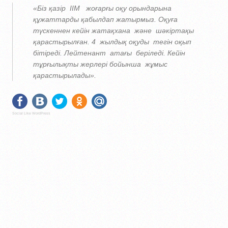
«Біз қазір ІІМ жоғарғы оқу орындарына
құжаттарды қабылдап жатырмыз. Оқуға
түскеннен кейін жатақхана және шәкіртақы
қарастырылған. 4 жылдық оқуды тегін оқып
бітіреді. Лейтенант атағы беріледі. Кейін
тұрғылықты жерлері бойынша жұмыс
қарастырылады».
Social Like WordPress