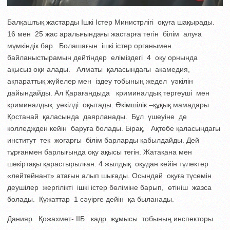
Балқаштық жастарды Ішкі Істер Министрлігі оқуға шақырады.
16 мен 25 жас аралығындағы жастарға тегін білім алуға
мүмкіндік бар.
Болашағын ішкі істер органымен
байланыстырамын дейтіндер еліміздегі 4 оқу орнында
ақысыз оқи алады. Алматы қаласындағы акамедия,
ақпараттық жүйелер мен іздеу тобының жедел уәкілін
дайындайды. Ал Қарағандыда криминалдық тергеуші мен
криминалдық уәкілді оқытады. Әкімшілік –құқық мамадары
Қостанай қаласында даярланады. Бұл үшеуіне де
колледжден кейін баруға болады. Бірақ, Ақтөбе қаласындағы
институт тек жоғарғы білім барларды қабылдайды. Дей
тұрғанмен барлығында оқу ақысы тегін. Жатақана мен
шәкіртақы қарастырылған. 4 жылдық оқудан кейін түлектер
«лейтейнант» атағын алып шығады. Осындай оқуға түсемін
деушілер жергілікті ішкі істер бөліміне барып, өтініш жазса
болады. Құжаттар 1 сәуірге дейін қа быланады.
Данияр Қожахмет- ІІБ кадр жұмысы тобының инспекторы