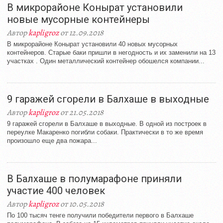
В микрорайоне Конырат установили
новые мусорные контейнеры
Автор
kapligroz
от 12.09.2018
В микрорайоне Конырат установили 40 новых мусорных
контейнеров. Старые баки пришли в негодность и их заменили на 13
участках . Один металлический контейнер обошелся компании...
9 гаражей сгорели в Балхаше в выходные
Автор
kapligroz
от 21.05.2018
9 гаражей сгорели в Балхаше в выходные. В одной из построек в
переулке Макаренко погибли собаки. Практически в то же время
произошло еще два пожара...
В Балхаше в полумарафоне приняли
участие 400 человек
Автор
kapligroz
от 10.05.2018
По 100 тысяч тенге получили победители первого в Балхаше