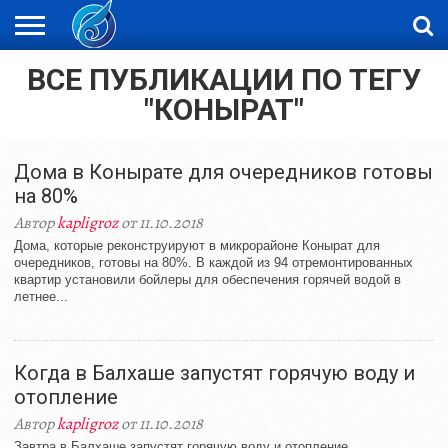
ВСЕ ПУБЛИКАЦИИ ПО ТЕГУ
ЖАҢАЛЫҚТАР
НОВОСТИ
ВИДЕО
ФОТОРЕПОРТАЖИ
ОРКЕН
LIVETV
"КОНЫРАТ"
Дома в Конырате для очередников готовы
на 80%
Автор
kapligroz
от 11.10.2018
Дома, которые реконструируют в микрорайоне Конырат для
очередников, готовы на 80%. В каждой из 94 отремонтированных
квартир установили бойлеры для обеспечения горячей водой в
летнее...
Когда в Балхаше запустят горячую воду и
отопление
Автор
kapligroz
от 11.10.2018
Завтра в Балхаше запустят горячую воду и отопление.