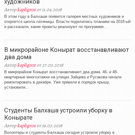
художников
Автор
kapligroz
от 11.04.2018
В этом году в Балхаше появится галерея местных художников и
откроется школа латиницы. Власти поделились планами на 2018-ый
и рассказали, какие проекты реализуют по программе...
В микрорайоне Конырат восстанавливают
два дома
Автор
kapligroz
от 27.03.2018
В микрорайоне Конырат восстанавливают два дома. 46- и 48-
квартирные многоэтажки на улицах Зайцева и Русакова начали
ремонтировать в декабре. Уже привели в порядок крышу,
установили...
Студенты Балхаша устроили уборку в
Конырате
Автор
kapligroz
от 19.03.2018
Волонтеры и студенты Балхаша сегодня устроили уборку в