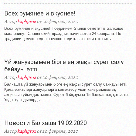
Всех румянее и вкуснее!
Автор
kapligroz
от 20 февраля, 2020
Всех румянее и вкуснее! Поеданием блинов отметят в Балхаше
масленицу. Славянский праздник начинается 24 февраля. По
традиции целую неделю нужно ходить в гости и готовить...
Үй жануарымен бірге ең жақсы сурет салу
байқауы өтті
Автор
kapligroz
от 20 февраля, 2020
Балқашта үй жануарымен бірге ең жақсы сурет салу байқауы өтті.
Қала еріктілері жануарларға көмектесу үшін қайырымдылық
акциясын ұйымдастырды. Сурет байқауына 15 балқаштық қатысты.
Үздік туындыларды...
Новости Балхаша 19.02.2020
Автор
kapligroz
от 20 февраля, 2020