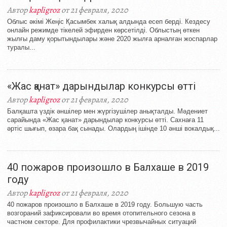
Автор
kapligroz
от 21 февраля, 2020
Облыс әкімі Жеңіс Қасымбек халық алдында есеп берді. Кездесу
онлайн режимде тікелей эфирден көрсетілді. Облыстың өткен
жылғы даму қорытындылары және 2020 жылға арналған жоспарлар
туралы...
«Жас қанат» дарындылар конкурсы өтті
Автор
kapligroz
от 21 февраля, 2020
Балқашта үздік әншілер мен жүргізушілер анықталды. Мәдениет
сарайында «Жас қанат» дарындылар конкурсы өтті. Сахнаға 11
әртіс шығып, өзара бақ сынады. Олардың ішінде 10 әнші вокалдық...
40 пожаров произошло в Балхаше в 2019
году
Автор
kapligroz
от 21 февраля, 2020
40 пожаров произошло в Балхаше в 2019 году. Большую часть
возгораний зафиксировали во время отопительного сезона в
частном секторе. Для профилактики чрезвычайных ситуаций