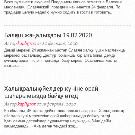
Всех румянее и вкуснее! Поеданием блинов отметят в Балхаше
масленицу. Славянский праздник начинается 24 февраля. По
традиции целую неделю нужно ходить в гости и готовить...
Балқаш жаңалықтары 19.02.2020
Автор
kapligroz
от 20 февраля, 2020
Дәмді мереке! 24 ақпаннан бастап Славян халқы үшін масленица
мерекесі басталмақ. Дәстүр бойынша бір апта бойы дәмді
құймақтарды пісіріп, қонаққа бару керек. Осылайша қысты
шығарып...
Халықаралық әйелдер күніне орай
шаһарымызда байқау өтеді
Автор
kapligroz
от 19 февраля, 2020
Көпбалалы, 45 жасқа дейінгі аналардың назарына! Халықаралық
әйелдер күні мерекесіне орай шаһарымызда байқау өтеді.
Қатысамын десеңіздер сұраныстар наурыздың 3-іне дейін
қабылданады. «Ана деген теңдесі жоқ...