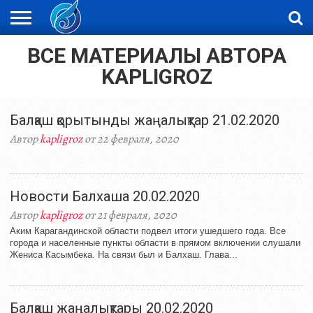
ВСЕ МАТЕРИАЛЫ АВТОРА
ЖАҢАЛЫҚТАР
НОВОСТИ
ВИДЕО
ФОТОРЕПОРТАЖИ
ОРКЕН
LIVETV
KAPLIGROZ
Балқаш қорытынды жаңалықтар 21.02.2020
Автор
kapligroz
от 22 февраля, 2020
Новости Балхаша 20.02.2020
Автор
kapligroz
от 21 февраля, 2020
Аким Карагандинской области подвел итоги ушедшего года. Все
города и населенные пункты области в прямом включении слушали
Жениса Касымбека. На связи был и Балхаш. Глава...
Балқаш жаңалықтары 20.02.2020