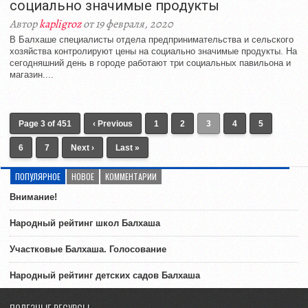
социально значимые продукты
Автор
kapligroz
от 19 февраля, 2020
В Балхаше специалисты отдела предпринимательства и сельского
хозяйства контролируют цены на социально значимые продукты. На
сегодняшний день в городе работают три социальных павильона и
магазин....
Page 3 of 451
‹ Previous
1
2
3
4
5
6
7
Next ›
Last »
ПОПУЛЯРНОЕ
НОВОЕ
КОММЕНТАРИИ
Внимание!
Народный рейтинг школ Балхаша
Участковые Балхаша. Голосование
Народный рейтинг детских садов Балхаша
ПОЛЕЗНЫЕ РЕСУРСЫ