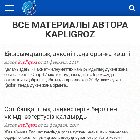
ВСЕ МАТЕРИАЛЫ АВТОРА
ЖАҢАЛЫҚТАР
НОВОСТИ
ВИДЕО
ФОТОРЕПОРТАЖИ
ОРКЕН
LIVETV
KAPLIGROZ
Қайырымдылық дүкені жаңа орынға көшті
Автор
kapligroz
от 23 февраля, 2017
Қаламыздағы «Рахмет» әлеуметтік- қайырымдылық дүкені жаңа
орынға көшті. Олар 17 мөлтек ауданындағы «Зере»сауда
орталығының бірінші қабатында орналасқан 20 бутикке ауысты.
Қазіргі таңда дүкен жаңа орынға...
Сот балқаштық лаңкестерге берілген
үкімді өзгертусіз қалдырды
Автор
kapligroz
от 22 февраля, 2017
Жаз айында Гүлшат кентінде қолға түскен балқаштық лаңкестер
өздеріне кесілген үкімді жеңілдетуді сұрап отыр. Айта кетейік,