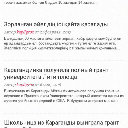
теракт жасамақ болған 8 адам 10 жылдан 14 жылға...
Зорланған әйелдің ісі қайта қаралады
Автор
kapligroz
от 21 февраля, 2017
Балқаштық 30 жастағы әйел өзін зорлап, қабір қазуға мәжбүрлеген
ер адамдардың әлі бостандықта жүргенін түгел елге жария етті.
Жергілікті полиция қызметкерлерінің істі жылы жауып қойғанына...
Карагандинка получила полный грант
университета Лиги плюща
Автор
kapligroz
от 6 мая, 2016
Выпускница из Караганды Айжан Ахметжанова получила грант на
обучение в Принстонском Университете, который является одним из
лучших учебных заведений в США. В будущем девушка мечтает...
Школьница из Караганды выиграла грант