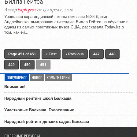
Билла Гейтса
Автор
kapligroz
от 15 апреля, 2016
Учащаяся карагандинской школы-гимназии №38 Дарья
Андрейченко, выигравшая стипендию Билла Гейтса на обучение в
одном из самых престижных вузов США, рассказала Today.kz о
том, как ей...
Page 451 of 451
« First
‹ Previous
447
448
449
450
451
ПОПУЛЯРНОЕ
НОВОЕ
КОММЕНТАРИИ
Внимание!
Народный рейтинг школ Балхаша
Участковые Балхаша. Голосование
Народный рейтинг детских садов Балхаша
ПОЛЕЗНЫЕ РЕСУРСЫ