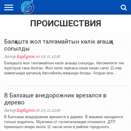
ПРОИСШЕСТВИЯ
ЖАҢАЛЫҚТАР
НОВОСТИ
ВИДЕО
ФОТОРЕПОРТАЖИ
ОРКЕН
LIVETV
Балқашта жол талғамайтын көлік ағашқа
соғылды
Автор
kapligroz
от 05.11.2018
Балқашта жол талғамайтын көлік ағашқа соғылды. Автокөлікте тек
жүргізуші ғана болған. Жол көлік оқиғасы кеше кешкі сағат 11-лер
шамасында қалалық бассейннің маңында болды. Алдын ала...
В Балхаше внедорожник врезался в
дерево
Автор
kapligroz
от 05.11.2018
В Балхаше внедорожник врезался в дерево. В машине находился
только водитель. Мужчина от госпитализации отказался. ДТП
произошло вчера около 11 часов ночи в районе городского...