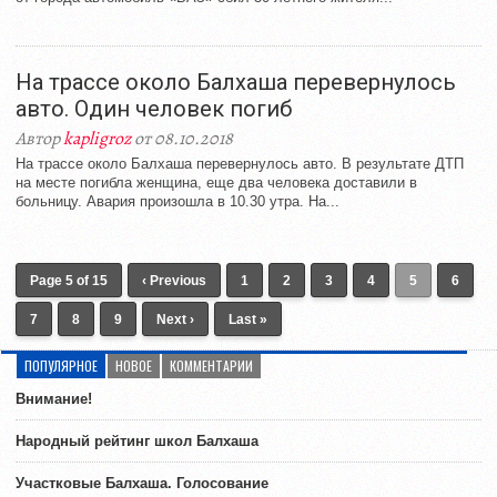
На трассе около Балхаша перевернулось
авто. Один человек погиб
Автор
kapligroz
от 08.10.2018
На трассе около Балхаша перевернулось авто. В результате ДТП
на месте погибла женщина, еще два человека доставили в
больницу. Авария произошла в 10.30 утра. На...
Page 5 of 15
‹ Previous
1
2
3
4
5
6
7
8
9
Next ›
Last »
ПОПУЛЯРНОЕ
НОВОЕ
КОММЕНТАРИИ
Внимание!
Народный рейтинг школ Балхаша
Участковые Балхаша. Голосование