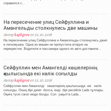
справился с...
На пересечение улиц Сейфуллина и
Амангельды столкнулись две машины
Автор
kapligroz
от 22.10.2018
На пересечение улиц Сейфуллина и Амангельды столкнулись джип
и легковушка. Одна из машин не пропустила вторую на
перекрестке. Водителя и пассажира одного из авто доставили...
Сейфуллин мен Амангелді көшелерінің
қиылысында екі көлік соғылды
Автор
kapligroz
от 22.10.2018
Сейфуллин мен Амангелді көшелерінің қиылысында екі көлік
соғылды. Оның бірі джип болса, енді бірі ресейлік Lada тұлпары.
Оқиға түскі сағат екіде болды. Сол уақытта Lada...