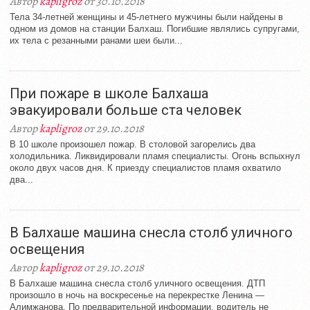
Автор
kapligroz
от 30.10.2018
Тела 34-летней женщины и 45-летнего мужчины были найдены в
одном из домов на станции Балхаш. Погибшие являлись супругами,
их тела с резанными ранами шеи были...
При пожаре в школе Балхаша
эвакуировали больше ста человек
Автор
kapligroz
от 29.10.2018
В 10 школе произошел пожар. В столовой загорелись два
холодильника. Ликвидировали пламя специалисты. Огонь вспыхнул
около двух часов дня. К приезду специалистов пламя охватило
два...
В Балхаше машина снесла столб уличного
освещения
Автор
kapligroz
от 29.10.2018
В Балхаше машина снесла столб уличного освещения. ДТП
произошло в ночь на воскресенье на перекрестке Ленина —
Алимжанова. По предварительной информации, водитель не