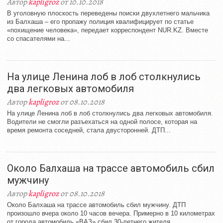
Автор
kapligroz
от 10.10.2018
В уголовную плоскость переведены поиски двухлетнего мальчика
из Балхаша – его пропажу полиция квалифицирует по статье
«похищение человека», передает корреспондент NUR.KZ. Вместе
со спасателями на...
На улице Ленина лоб в лоб столкнулись
два легковых автомобиля
Автор
kapligroz
от 08.10.2018
На улице Ленина лоб в лоб столкнулись два легковых автомобиля.
Водители не смогли разъехаться на одной полосе, которая на
время ремонта соседней, стала двусторонней. ДТП...
Около Балхаша на трассе автомобиль сбил
мужчину
Автор
kapligroz
от 08.10.2018
Около Балхаша на трассе автомобиль сбил мужчину. ДТП
произошло вчера около 10 часов вечера. Примерно в 10 километрах
от города автомобиль «ВАЗ» сбил 30-летнего жителя...