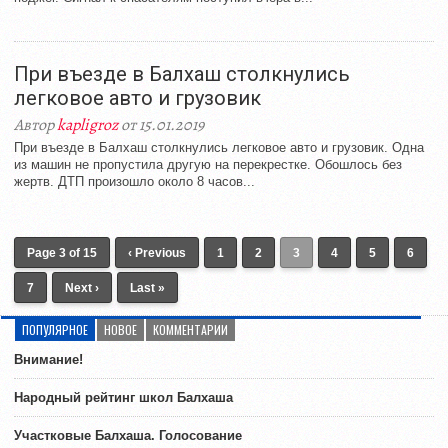
При въезде в Балхаш столкнулись
легковое авто и грузовик
Автор
kapligroz
от 15.01.2019
При въезде в Балхаш столкнулись легковое авто и грузовик. Одна
из машин не пропустила другую на перекрестке. Обошлось без
жертв. ДТП произошло около 8 часов...
Page 3 of 15
‹ Previous
1
2
3
4
5
6
7
Next ›
Last »
ПОПУЛЯРНОЕ
НОВОЕ
КОММЕНТАРИИ
Внимание!
Народный рейтинг школ Балхаша
Участковые Балхаша. Голосование