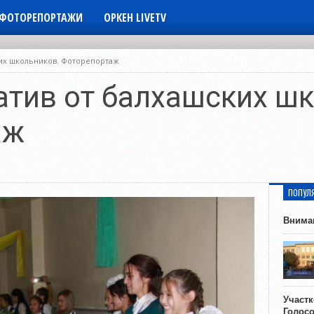
ФОТОРЕПОРТАЖИ
ОРКЕН LIVETV
их школьников. Фоторепортаж
атив от балхашских ш
аж
ПОПУЛ
Внима
Участ
Голос