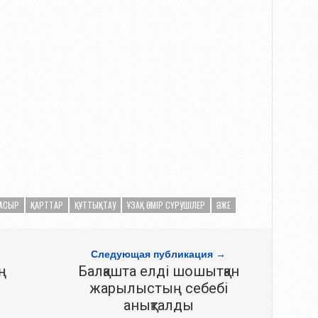
ҒАСЫР
ҚАРТТАР
ҚҰТТЫҚТАУ
ҰЗАҚ ӨМІР СҮРУШІЛЕР
ӘЖЕ
Следующая публикация →
ң
Балқашта елді шошытқан
жарылыстың себебі
анықталды