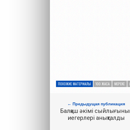
ПОХОЖИЕ МАТЕРИАЛЫ
100 ЖАСА
МЕРЕКЕ
← Предыдущая публикация
Балқаш әкімі сыйлығыны
иегерлері анықталды