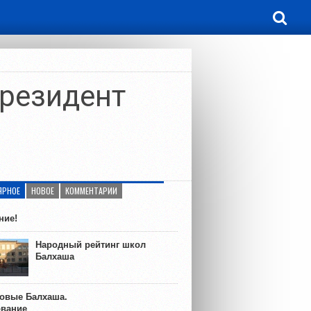
Президент
ЯРНОЕ
НОВОЕ
КОММЕНТАРИИ
ние!
Народный рейтинг школ
Балхаша
ковые Балхаша.
ование