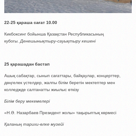
22-25 қараша с
ағат 10.00
Кикбоксинг бойынша Қазақстан Республикасының
кубогы.
Денешынықтыру-сауықтыру кешені
25 қарашадан бастап
Ашық сабақтар, сынып сағаттары, байқаулар, концерттер,
дөңгелек үстелдер, жалпы білім беретін мектептер мен
колледжде салтанатты жиылыс өткізу
Білім беру мекемелері
«Н.Ә. Назарбаев Президент жолы» тақырыптық көрмесі
Қаланың тарихи-өлке музейі