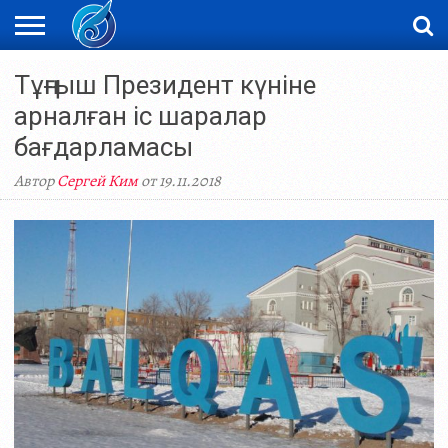
ЖАҢАЛЫҚТАР
Тұңғыш Президент күніне
НОВОСТИ
ВИДЕО
ФОТОРЕПОРТАЖИ
ОРКЕН
LIVETV
арналған іс шаралар
бағдарламасы
Автор
Сергей Ким
от 19.11.2018