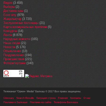
Видео
(3 458)
Выборы
(2)
Доставка еды
(1)
Еске алу
(979)
Жаңалықтар
(3 720)
Заслуженные балхашцы
(21)
Карта коммунальных проблем
(5)
Конкурсы
(14)
Лента
(8 878)
Народные новости
(165)
Наши люди
(21)
Новости
(5 176)
Объявления
(13)
Поздравления
(194)
Происшествия
(221)
Фоторепортажи
(140)
Телеканал "Оркен- Media" Балхаш © 2017 Все права защищены.
Glossary
Search Results
Бегущая строка
Главная
Контакты
О нас
Реклама в Балхаше
Реклама на сайте
Телефоны Балхаша