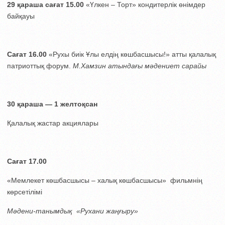
29 қараша с
ағат 15.00
«Үлкен – Торт» кондитерлік өнімдер
байқауы
Сағат 16.00
«Рухы биік Ұлы елдің көшбасшысы!» атты қалалық
патриоттық форум.
М.Хамзин атындағы мәдениет сарайы
30 қараша — 1 желтоқсан
Қалалық жастар акциялары
Сағат 17.00
«Мемлекет көшбасшысы – халық көшбасшысы» фильмнің
көрсетілімі
Мәдени-танымдық «Рухани жаңғыру»