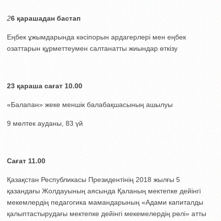
2
6 қарашадан бастап
Еңбек ұжымдарында кәсіпорын ардагерлері мен еңбек
озаттарын құрметтеумен салтанатты жиындар өткізу
23 қараша с
ағат 10.00
«Балапан» жеке меншік балабақшасының ашылуы
9 мөлтек ауданы, 83 үй
Сағат 11.00
Қазақстан Республикасы Президентінің 2018 жылғы 5
қазандағы Жолдауының аясында Қаланың мектепке дейінгі
мекемлердің педагогика мамандарының «Адами капиталды
қалыптастырудағы мектепке дейінгі мекемелердің рөлі» атты