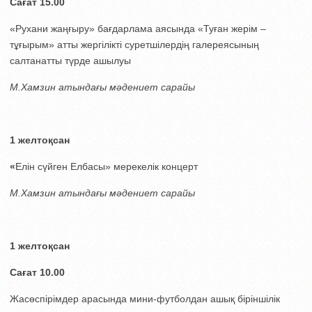
Сағат 15.00
«Рухани жаңғыру» бағдарлама аясында «Туған жерім –
тұғырым» атты жергілікті суретшілердің галереясының
салтанатты түрде ашылуы
М.Хамзин атындағы мәдениет сарайы
1 желтоқсан
«
Елін сүйген Елбасы» мерекелік концерт
М.Хамзин атындағы мәдениет сарайы
1 желтоқсан
Сағат 10.00
Жасөспірімдер арасында мини-футболдан ашық біріншілік