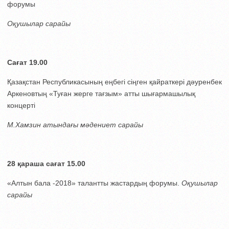
форумы
Оқушылар сарайы
Сағат 19.00
Қазақстан Республикасының еңбегі сіңген қайраткері дәуренбек
Аркеновтың «Туған жерге тағзым» атты шығармашылық
концерті
М.Хамзин атындағы мәдениет сарайы
28 қараша с
ағат 15.00
«Алтын бала -2018» талантты жастардың форумы.
Оқушылар
сарайы