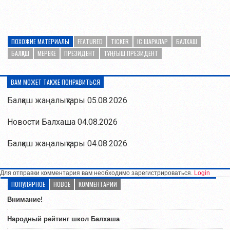
ПОХОЖИЕ МАТЕРИАЛЫ
FEATURED
TICKER
ІС ШАРАЛАР
БАЛХАШ
БАЛҚАШ
МЕРЕКЕ
ПРЕЗИДЕНТ
ТҰҢҒЫШ ПРЕЗИДЕНТ
ВАМ МОЖЕТ ТАКЖЕ ПОНРАВИТЬСЯ
Балқаш жаңалықтары 05.08.2026
Новости Балхаша 04.08.2026
Балқаш жаңалықтары 04.08.2026
Для отправки комментария вам необходимо зарегистрироваться.
Login
ПОПУЛЯРНОЕ
НОВОЕ
КОММЕНТАРИИ
Внимание!
Народный рейтинг школ Балхаша