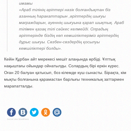
имамы
«Араб тілінің әріптері нәзік болғандықтан біз
азанның һаракаттарын ,әріптердің шығуы
мағраждарын, әуеннің шығуына қарап шықтық. Араб
тілімен қазақ тілі сәйкес келмейді. Олрадың
әріптерінде біздің көп кемшіліктеріміз әріптердің
дұрыс шығуы. Сөзбен-сөздердің қосылуы
кемшіліктері болды».
Кейін Құрбан айт мерекесі мешіт алаңында өрбіді. Ұлттық
нақыштағы ойындар ойнатылды. Солардың бірі еркін күрес.
Оған 20 балуан қатысып, боз кілемде күш сынасты. Бірақта, кім
мықты болғанына қарамастан барлығы техникалық заттармен
марапатталды.
Social Like WordPress