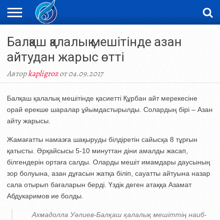
ЖАҢАЛЫҚТАР
Балқаш қалалық мешітінде азан
НОВОСТИ
ВИДЕО
ФОТОРЕПОРТАЖИ
ОРКЕН
LIVETV
айтудан жарыс өтті
Автор
kapligroz
от 04.09.2017
Балқаш қалалық мешітінде қасиетті Құрбан айт мерекесіне
орай ерекше шаралар ұйымдастырылды. Солардың бірі – Азан
айту жарысы.
Жамағатты намазға шақыруды білдіретін сайысқа 8 тұрғын
қатысты. Әрқайсысы 5-10 минуттан діни амалды жасап,
білгендерін ортаға салды. Оларды мешіт имамдары даусының
зор болуына, азан дұғасын жатқа біліп, сауатты айтуына назар
сала отырып бағаларын берді. Үздік деген атаққа Азамат
Абдукаримов ие болды.
Ахмадолла Уәлиев-Балқаш қалалық мешіттің наиб-