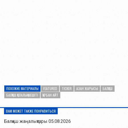
ПОХОЖИЕ МАТЕРИАЛЫ
FEATURED
TICKER
АЗАН ЖАРЫСЫ
БАЛҚАШ
БАЛҚАШ ҚАЛАЛЫҚ МЕШІТІ
ҚҰРБАН АЙТ
ВАМ МОЖЕТ ТАКЖЕ ПОНРАВИТЬСЯ
Балқаш жаңалықтары 05.08.2026