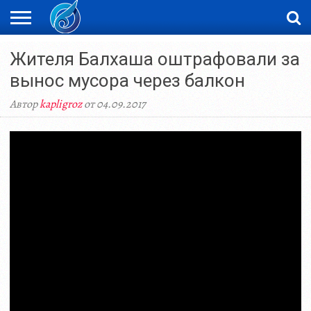
ЖАҢАЛЫҚТАР
Жителя Балхаша оштрафовали за
НОВОСТИ
ВИДЕО
ФОТОРЕПОРТАЖИ
ОРКЕН
LIVETV
вынос мусора через балкон
Автор
kapligroz
от 04.09.2017