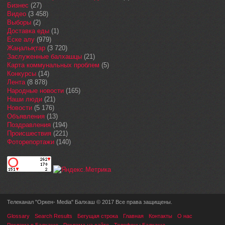
Бизнес
(27)
Видео
(3 458)
Выборы
(2)
Доставка еды
(1)
Еске алу
(979)
Жаңалықтар
(3 720)
Заслуженные балхашцы
(21)
Карта коммунальных проблем
(5)
Конкурсы
(14)
Лента
(8 878)
Народные новости
(165)
Наши люди
(21)
Новости
(5 176)
Объявления
(13)
Поздравления
(194)
Происшествия
(221)
Фоторепортажи
(140)
Телеканал "Оркен- Media" Балхаш © 2017 Все права защищены.
Glossary
Search Results
Бегущая строка
Главная
Контакты
О нас