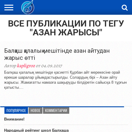
ВСЕ ПУБЛИКАЦИИ ПО ТЕГУ
ЖАҢАЛЫҚТАР
НОВОСТИ
ВИДЕО
ФОТОРЕПОРТАЖИ
ОРКЕН
LIVETV
"АЗАН ЖАРЫСЫ"
Балқаш қалалық мешітінде азан айтудан
жарыс өтті
Автор
kapligroz
от 04.09.2017
Балқаш қалалық мешітінде қасиетті Құрбан айт мерекесіне орай
ерекше шаралар ұйымдастырылды. Солардың бірі – Азан айту
жарысы. Жамағатты намазға шақыруды білдіретін сайысқа 8 тұрғын
қатысты....
ПОПУЛЯРНОЕ
НОВОЕ
КОММЕНТАРИИ
Внимание!
Народный рейтинг школ Балхаша