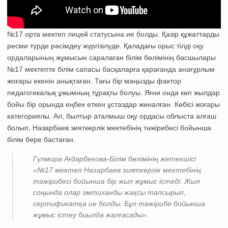
№17 орта мектеп лицей статусына ие болды. Қазір құжаттарды
ресми түрде рәсімдеу жүргізілуде. Қаладағы орыс тілді оқу
ордаларының жұмысын саралаған білім бөлімінің басшылары
№17 мектепте білім сапасы басқаларға қарағанда анағұрлым
жоғары екенін анықтаған. Тағы бір маңызды фактор
педагогикалық ұжымның тұрақты болуы. Яғни онда көп жылдар
бойы бір орында еңбек еткен ұстаздар жиналған. Көбісі жоғары
категориялы. Ал, былтыр аталмыш оқу ордасы облыста алғаш
болып, Назарбаев зияткерлік мектебінің тәжірибесі бойынша
білім бере бастаған.
Гүлмира Ағдарбекова-Білім бөлімінің жетекшісі
«№17 мектеп Назарбаев зияткерлік мектебінің
тәжірибесі бойынша бір жыл жұмыс істеді. Жыл
соңында олар эмтиханды жақсы тапсырып,
сертификатқа ие болды. Бұл тәжірибе бойынша
жұмыс істеу биылда жалғасады».