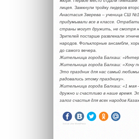
жюри. Первое место отдали гимназии 
лицея. Замкнули тройку лидеров второ
Анастасия Зверева – ученица СШ №1
придумывали все в классе. Отрабат
страны могут дружить, не смотря н
Зрителей постарше развлекали этниче
народов. Фольклорные ансамбли, хор
до самого вечера.
Жительница города Балхаш: «Интер
Жительница города Балхаш: «Хочу по
Это праздник для нас самый любимы
радовались этому празднику».
Жительница города Балхаш: «1 мая –
дружно и счастливо в наше время. Э
залог счастья для всех народов Каза
Social Like WordPress