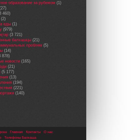
ное образование за рубежом
(1)
(27)
3 460)
(2)
а еды
(1)
у
(979)
қтар
(3 721)
енные балхашцы
(21)
коммунальных проблем
(5)
сы
(14)
 878)
ые новости
(165)
юди
(21)
и
(5 177)
ения
(13)
вления
(194)
ествия
(221)
портажи
(140)
рока
Главная
Контакты
О нас
е
Телефоны Балхаша