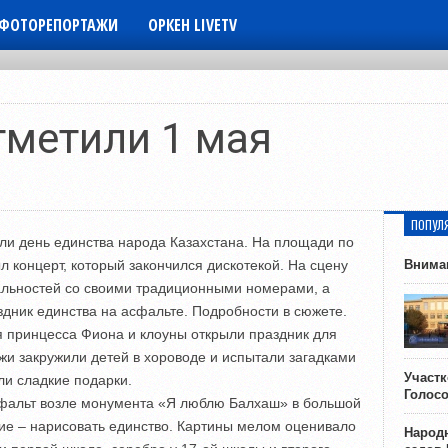
ФОТОРЕПОРТАЖИ
ОРКЕН LIVETV
тметили 1 мая
ПОПУЛ
ли день единства народа Казахстана. На площади по
 концерт, который закончился дискотекой. На сцену
Внима
льностей со своими традиционными номерами, а
дник единства на асфальте. Подробности в сюжете.
я принцесса Фиона и клоуны открыли праздник для
и закружили детей в хороводе и испытали загадками
Участ
ли сладкие подарки.
Голос
фальт возле монумента «Я люблю Балхаш» в большой
ние – нарисовать единство. Картины мелом оценивало
Народн