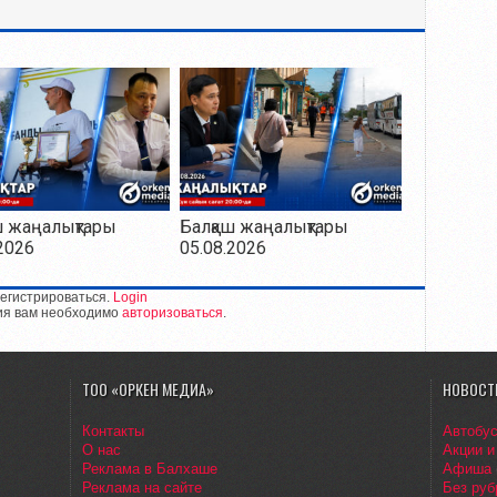
ш жаңалықтары
Балқаш жаңалықтары
2026
05.08.2026
егистрироваться.
Login
ия вам необходимо
авторизоваться
.
ТОО «ОРКЕН МЕДИА»
НОВОСТ
Контакты
Автобу
О нас
Акции и
Реклама в Балхаше
Афиша
Реклама на сайте
Без руб