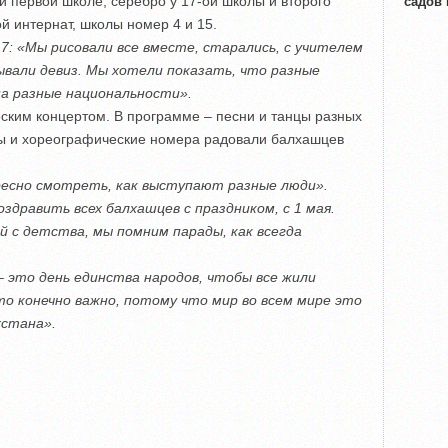
и первой школе, серебро у 17-ой школы и второго
садов
й интернат, школы номер 4 и 15.
7: «Мы рисовали все вместе, старались, с учителем
ывали девиз. Мы хотели показать, что разные
а разные национальности».
ским концертом. В программе – песни и танцы разных
ы и хореографические номера радовали балхашцев
есно смотреть, как выступают разные люди».
здравить всех балхашцев с праздником, с 1 мая.
й с детства, мы помним парады, как всегда
 это день единства народов, чтобы все жили
то конечно важно, потому что мир во всем мире это
хстана».