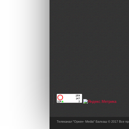
Телеканал "Оркен- Media" Балхаш © 2017 Все п