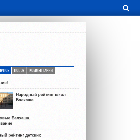
ЯРНОЕ
НОВОЕ
КОММЕНТАРИИ
ние!
Народный рейтинг школ
Балхаша
ковые Балхаша.
ование
ый рейтинг детских