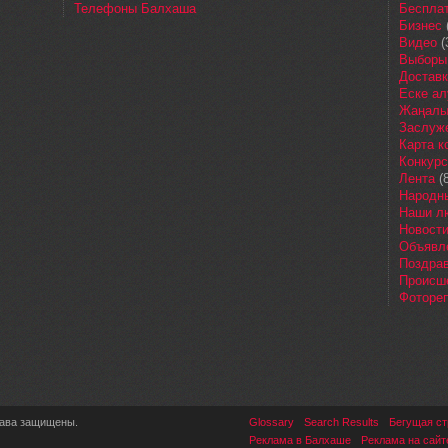
Телефоны Балхаша
Бесплат
Бизнес
Видео
(
Выборы
Доставк
Еске ал
Жаңалы
Заслуж
Карта 
Конкур
Лента
(8
Народн
Наши л
Новост
Объявл
Поздра
Происш
Фоторе
рава защищены.
Glossary
Search Results
Бегущая ст
Реклама в Балхаше
Реклама на сайт