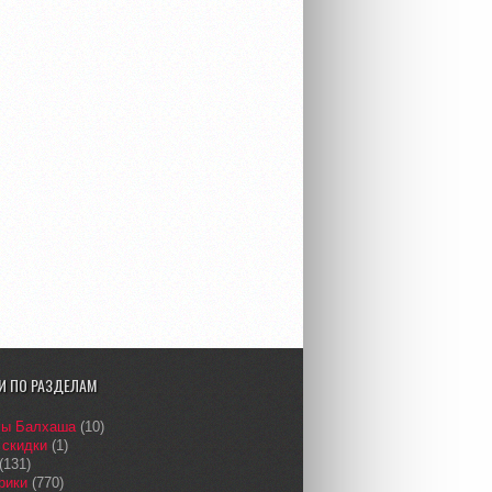
И ПО РАЗДЕЛАМ
сы Балхаша
(10)
 скидки
(1)
(131)
рики
(770)