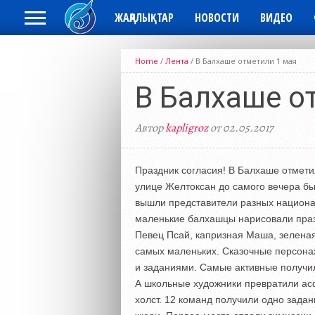
ЖАҢАЛЫҚТАР
НОВОСТИ
ВИДЕО
Home
/
Лента
/
В Балхаше отметили 1 мая
В Балхаше о
Автор
kapligroz
от 02.05.2017
Праздник согласия! В Балхаше отмети
улице Желтоксан до самого вечера был
вышли представители разных национа
маленькие балхашцы нарисовали праз
Певец Псай, капризная Маша, зелена
самых маленьких. Сказочные персонаж
и заданиями. Самые активные получи
А школьные художники превратили ас
холст. 12 команд получили одно зада