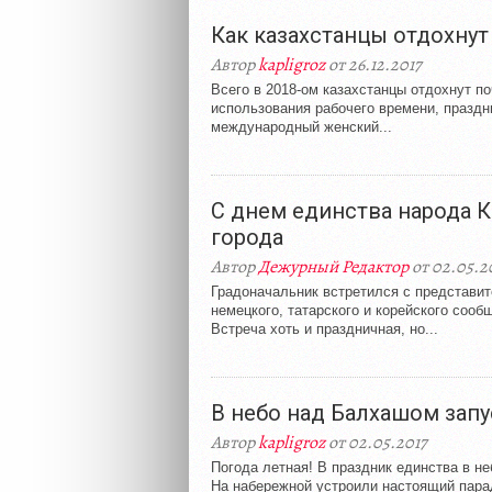
Как казахстанцы отдохнут 
Автор
kapligroz
от 26.12.2017
Всего в 2018-ом казахстанцы отдохнут п
использования рабочего времени, праздн
международный женский...
С днем единства народа 
города
Автор
Дежурный Редактор
от 02.05.2
Градоначальник встретился с представит
немецкого, татарского и корейского соо
Встреча хоть и праздничная, но...
В небо над Балхашом зап
Автор
kapligroz
от 02.05.2017
Погода летная! В праздник единства в н
На набережной устроили настоящий парад