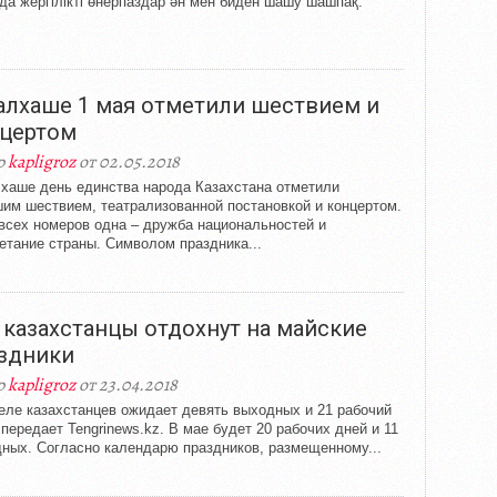
да жергілікті өнерпаздар ән мен биден шашу шашпақ.
алхаше 1 мая отметили шествием и
цертом
р
kapligroz
от 02.05.2018
хаше день единства народа Казахстана отметили
им шествием, театрализованной постановкой и концертом.
всех номеров одна – дружба национальностей и
етание страны. Символом праздника...
 казахстанцы отдохнут на майские
здники
р
kapligroz
от 23.04.2018
еле казахстанцев ожидает девять выходных и 21 рабочий
 передает Tengrinews.kz. В мае будет 20 рабочих дней и 11
ных. Согласно календарю праздников, размещенному...