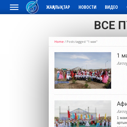
ЖАҢАЛЫҚТАР
НОВОСТИ
ВИДЕО
ВСЕ П
Home
/
Posts tagged "1 мая"
1 м
Авто
Афи
Авто
1 мам
артын