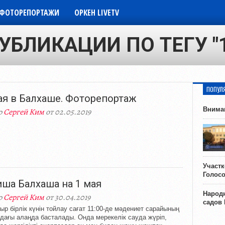
ФОТОРЕПОРТАЖИ
ОРКЕН LIVETV
УБЛИКАЦИИ ПО ТЕГУ "
ПОПУЛ
ая в Балхаше. Фоторепортаж
Внима
р
Сергей Ким
от 02.05.2019
Участ
Голос
ша Балхаша на 1 мая
Народн
р
Сергей Ким
от 30.04.2019
садов
ыр бірлік күнін тойлау сағат 11:00-де мәдениет сарайының
дағы алаңда басталады. Онда мерекелік сауда жүріп,