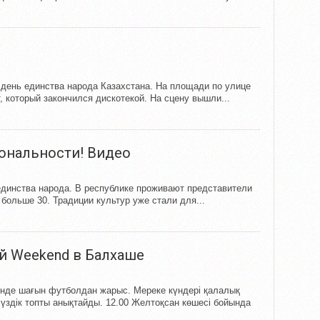
я
 день единства народа Казахстана. На площади по улице
, который закончился дискотекой. На сцену вышли...
иональности! Видео
единства народа. В республике проживают представители
больше 30. Традиции культур уже стали для...
й Weekend в Балхаше
нде шағын футболдан жарыс. Мереке күндері қалалық
үздік топты анықтайды. 12.00 Желтоқсан көшесі бойында