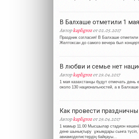
В Балхаше отметили 1 ма
Автор
kapligroz
от 02.05.2017
Праздник согласия! В Балхаше отметили
Желтоксан до самого вечера был концерт
В любви и семье нет нац
Автор
kapligroz
от 29.04.2017
1 мая казахстанцы будут отмечать день 
около 130 национальностей, а в Балхаше 
Как провести праздничны
Автор
kapligroz
от 29.04.2017
1 мамыр 11.00 Мысшылар стадион кешені
дене шынықтыру ұжымдары сынға түсіп, 
авиамоделистердің байқауы...