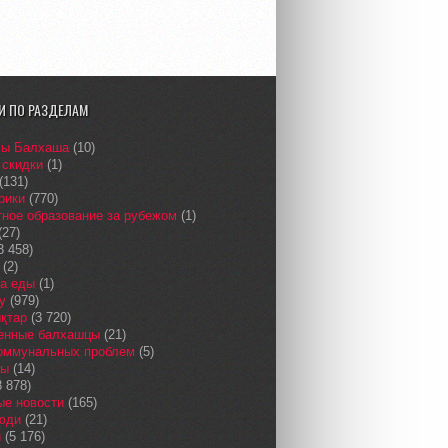
И ПО РАЗДЕЛАМ
сы Балхаша
(10)
 скидки
(1)
(131)
рики
(770)
ное образование за рубежом
(1)
(27)
3 458)
(2)
а еды
(1)
у
(979)
қтар
(3 720)
енные балхашцы
(21)
коммунальных проблем
(5)
сы
(14)
 878)
ые новости
(165)
юди
(21)
и
(5 176)