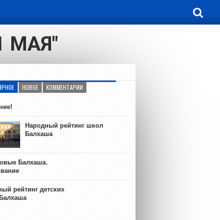
1 МАЯ"
ЯРНОЕ
НОВОЕ
КОММЕНТАРИИ
ние!
Народный рейтинг школ
Балхаша
ковые Балхаша.
ование
ый рейтинг детских
 Балхаша