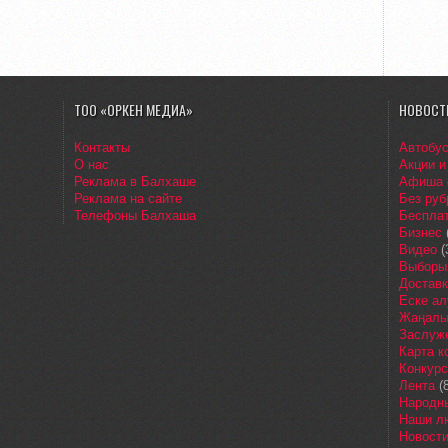
ТОО «ОРКЕН МЕДИА»
НОВОСТ
Контакты
Автобу
О нас
Акции и
Реклама в Балхаше
Афиша
Реклама на сайте
Без руб
Телефоны Балхаша
Бесплат
Бизнес
Видео
(
Выборы
Доставк
Еске ал
Жаңалы
Заслуж
Карта 
Конкур
Лента
(8
Народн
Наши л
Новост