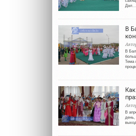
сахна
Дәл...
В Б
кон
Авто
В Бал
больш
Тема 
процв
Как
пра
Авто
В апр
день,
выход