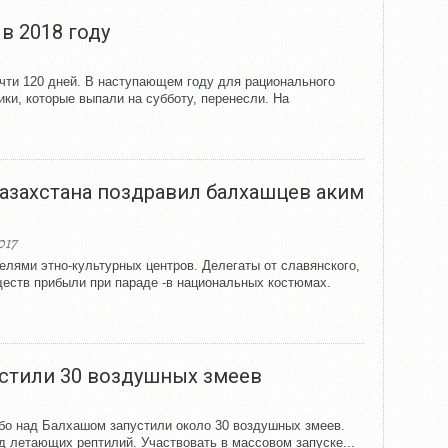
в 2018 году
очти 120 дней. В наступающем году для рационального
ики, которые выпали на субботу, перенесли. На
Казахстана поздравил балхашцев аким
017
елями этно-культурных центров. Делегаты от славянского,
бществ прибыли при параде -в национальных костюмах.
устили 30 воздушных змеев
ебо над Балхашом запустили около 30 воздушных змеев.
 летающих рептилий. Участвовать в массовом запуске...