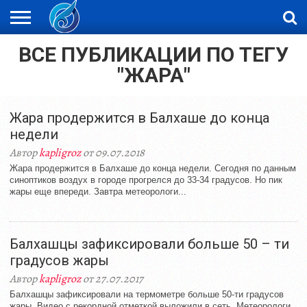
ВСЕ ПУБЛИКАЦИИ ПО ТЕГУ
ЖАҢАЛЫҚТАР
НОВОСТИ
ВИДЕО
ФОТОРЕПОРТАЖИ
ОРКЕН
LIVETV
"ЖАРА"
Жара продержится в Балхаше до конца
недели
Автор
kapligroz
от 09.07.2018
Жара продержится в Балхаше до конца недели. Сегодня по данным
синоптиков воздух в городе прогрелся до 33-34 градусов. Но пик
жары еще впереди. Завтра метеорологи...
Балхашцы зафиксировали больше 50 – ти
градусов жары
Автор
kapligroz
от 27.07.2017
Балхашцы зафиксировали на термометре больше 50-ти градусов
жары. Видео с рекордной отметкой выложили в сеть. Метеорологи