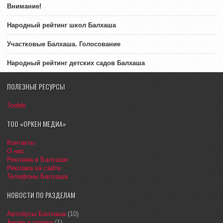
Внимание!
Народный рейтинг школ Балхаша
Участковые Балхаша. Голосование
Народный рейтинг детских садов Балхаша
ПОЛЕЗНЫЕ РЕСУРСЫ
Jooble
ТОО «ОРКЕН МЕДИА»
Контакты
О нас
Реклама в Балхаше
Реклама на сайте
Телефоны Балхаша
НОВОСТИ ПО РАЗДЕЛАМ
Автобусы Балхаша
(10)
Акции и скидки
(1)