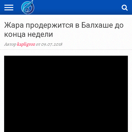
ЖАҢАЛЫҚТАР
Жара продержится в Балхаше до
НОВОСТИ
ВИДЕО
ФОТОРЕПОРТАЖИ
ОРКЕН
LIVETV
конца недели
Автор
kapligroz
от 09.07.2018