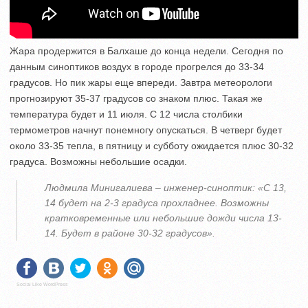
Жара продержится в Балхаше до конца недели. Сегодня по
данным синоптиков воздух в городе прогрелся до 33-34
градусов. Но пик жары еще впереди. Завтра метеорологи
прогнозируют 35-37 градусов со знаком плюс. Такая же
температура будет и 11 июля. С 12 числа столбики
термометров начнут понемногу опускаться. В четверг будет
около 33-35 тепла, в пятницу и субботу ожидается плюс 30-32
градуса. Возможны небольшие осадки.
Людмила Минигалиева – инженер-синоптик: «С 13,
14 будет на 2-3 градуса прохладнее. Возможны
кратковременные или небольшие дожди числа 13-
14. Будет в районе 30-32 градусов».
Social Like WordPress