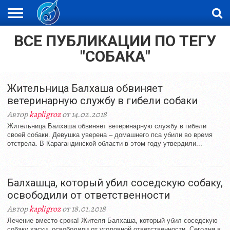
ВСЕ ПУБЛИКАЦИИ ПО ТЕГУ
ЖАҢАЛЫҚТАР
НОВОСТИ
ВИДЕО
ФОТОРЕПОРТАЖИ
ОРКЕН
LIVETV
"СОБАКА"
Жительница Балхаша обвиняет
ветеринарную службу в гибели собаки
Автор
kapligroz
от 14.02.2018
Жительница Балхаша обвиняет ветеринарную службу в гибели
своей собаки. Девушка уверена – домашнего пса убили во время
отстрела. В Карагандинской области в этом году утвердили...
Балхашца, который убил соседскую собаку,
освободили от ответственности
Автор
kapligroz
от 18.01.2018
Лечение вместо срока! Жителя Балхаша, который убил соседскую
собаку хаски, освободили от уголовной ответственности. Сегодня в