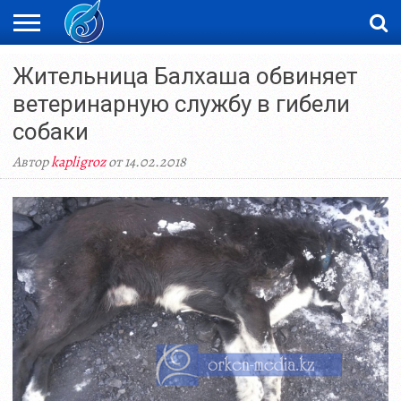
ЖАҢАЛЫҚТАР
Жительница Балхаша обвиняет
НОВОСТИ
ВИДЕО
ФОТОРЕПОРТАЖИ
ОРКЕН
LIVETV
ветеринарную службу в гибели
собаки
Автор
kapligroz
от 14.02.2018