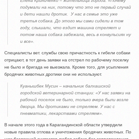
Елена Криниченко – жительница города: «Почему
подумали на них, потому что это не первый случай
и дети нашли дротик. У нас в семье это уже
третья собака. До этого мы сами сидели в том
году, слышали, что ездит машина стреляет и
потом наша собака забежала, весь в конвульсиях ну
и все».
Специалисты вет. службы свою причастность к гибели собаки
отрицают, в тот день заявки на отстрел по рабочему поселку
не было и бригада не выезжала. Кроме того, для усыпления
бродячих животных дротики они не используют.
Куанышбек Мусин – начальник балхашской
городской ветеринарной станции: «У нас заявки на
рабочий поселок не было, только вчера были возле
дворца. Мы дротиками не стреляем. У нас с
пневматики, лекарствами стреляем».
В начале этого года в Карагандинской области утвердили
новые правила отлова и уничтожения бродячих животных. По
ним бездомной считается любая собака без сопровождения