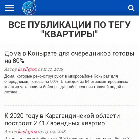
ВСЕ ПУБЛИКАЦИИ ПО ТЕГУ
ЖАҢАЛЫҚТАР
НОВОСТИ
ВИДЕО
ФОТОРЕПОРТАЖИ
ОРКЕН
LIVETV
"КВАРТИРЫ"
Дома в Конырате для очередников готовы
на 80%
Автор
kapligroz
от 11.10.2018
Дома, которые реконструируют в микрорайоне Конырат для
очередников, готовы на 80%. В каждой из 94 отремонтированных
квартир установили бойлеры для обеспечения горячей водой в
летнее...
К 2020 году в Карагандинской области
построят 2 417 арендных квартир
Автор
kapligroz
от 03.04.2018
В Карагандинской области к 2020 году должны построить более 2