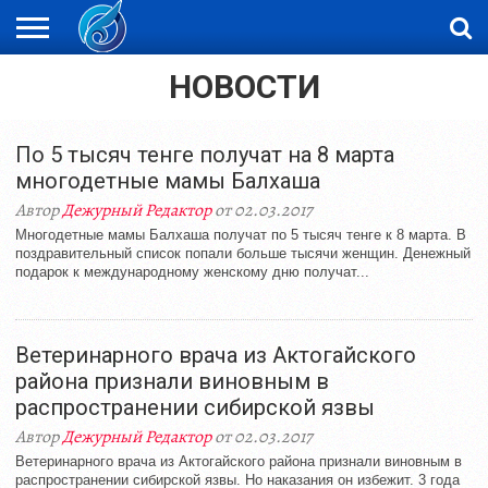
НОВОСТИ
ЖАҢАЛЫҚТАР
НОВОСТИ
ВИДЕО
ФОТОРЕПОРТАЖИ
ОРКЕН
LIVETV
По 5 тысяч тенге получат на 8 марта
многодетные мамы Балхаша
Автор
Дежурный Редактор
от 02.03.2017
Многодетные мамы Балхаша получат по 5 тысяч тенге к 8 марта. В
поздравительный список попали больше тысячи женщин. Денежный
подарок к международному женскому дню получат...
Ветеринарного врача из Актогайского
района признали виновным в
распространении сибирской язвы
Автор
Дежурный Редактор
от 02.03.2017
Ветеринарного врача из Актогайского района признали виновным в
распространении сибирской язвы. Но наказания он избежит. 3 года