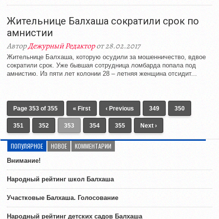
Жительнице Балхаша сократили срок по
амнистии
Автор
Дежурный Редактор
от 28.02.2017
Жительнице Балхаша, которую осудили за мошенничество, вдвое
сократили срок. Уже бывшая сотрудница ломбарда попала под
амнистию. Из пяти лет колонии 28 – летняя женщина отсидит...
Page 353 of 355
« First
‹ Previous
349
350
351
352
353
354
355
Next ›
ПОПУЛЯРНОЕ
НОВОЕ
КОММЕНТАРИИ
Внимание!
Народный рейтинг школ Балхаша
Участковые Балхаша. Голосование
Народный рейтинг детских садов Балхаша