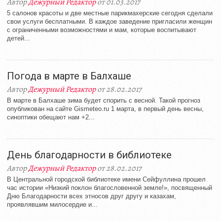
Автор
Дежурный Редактор
от 01.03.2017
5 салонов красоты и две местные парикмахерские сегодня сделали
свои услуги бесплатными. В каждое заведение пригласили женщин
с ограниченными возможностями и мам, которые воспитывают
детей...
Погода в марте в Балхаше
Автор
Дежурный Редактор
от 28.02.2017
В марте в Балхаше зима будет спорить с весной. Такой прогноз
опубликован на сайте Gismeteo.ru 1 марта, в первый день весны,
синоптики обещают нам +2...
День благодарности в библиотеке
Автор
Дежурный Редактор
от 28.02.2017
В Центральной городской библиотеке имени Сейфуллина прошел
час истории «Низкий поклон благословенной земле!», посвященный
Дню Благодарности всех этносов друг другу и казахам,
проявлявшим милосердие и...