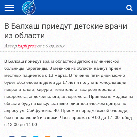
ЖАҢАЛЫҚТАР
В Балхаш приедут детские врачи
НОВОСТИ
ВИДЕО
ФОТОРЕПОРТАЖИ
ОРКЕН
LIVETV
из области
Автор
kapligroz
от 06.03.2017
В Балхаш приедут врачи областной детской клинической
больницы Караганды. 8 медиков из области начнут прием
местных пациентов с 13 марта. В течение пяти дней можно
будет обследовать детей до 17 лет и получить консультации
невропатолога, хирурга, гематолога, гастроэнтеролога,
нефролога, эндокринолога, аллерголога. Принимать медики из
области будут в консультативно- диагностическом центре по
адресу ул. Сейфуллина 40. Прием в порядке живой очереди,
без направлений и записи. Часы приема с 9.00 до 17. 00. обед
с 13.00 до 14.00