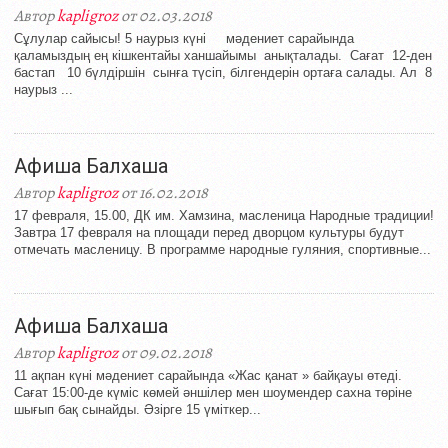
Автор
kapligroz
от 02.03.2018
Сұлулар сайысы! 5 наурыз күні мәдениет сарайында
қаламыздың ең кішкентайы ханшайымы анықталады. Сағат 12-ден
бастап 10 бүлдіршін сынға түсіп, білгендерін ортаға салады. Ал 8
наурыз ...
Афиша Балхаша
Автор
kapligroz
от 16.02.2018
17 февраля, 15.00, ДК им. Хамзина, масленица Народные традиции!
Завтра 17 февраля на площади перед дворцом культуры будут
отмечать масленицу. В программе народные гуляния, спортивные...
Афиша Балхаша
Автор
kapligroz
от 09.02.2018
11 ақпан күні мәдениет сарайында «Жас қанат » байқауы өтеді.
Сағат 15:00-де күміс көмей әншілер мен шоумендер сахна төріне
шығып бақ сынайды. Әзірге 15 үміткер...