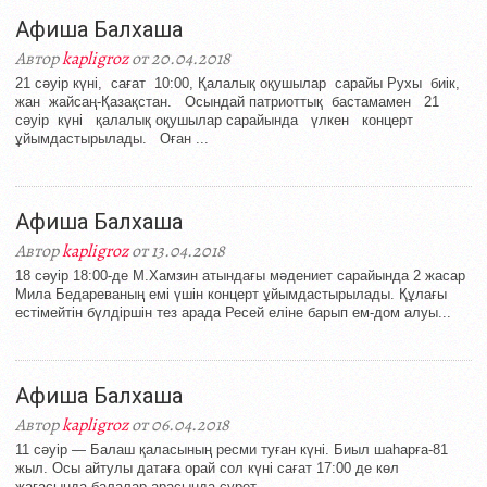
Афиша Балхаша
Автор
kapligroz
от 20.04.2018
21 сәуір күні, сағат 10:00, Қалалық оқушылар сарайы Рухы биік,
жан жайсаң-Қазақстан. Осындай патриоттық бастамамен 21
сәуір күні қалалық оқушылар сарайында үлкен концерт
ұйымдастырылады. Оған ...
Афиша Балхаша
Автор
kapligroz
от 13.04.2018
18 сәуір 18:00-де М.Хамзин атындағы мәдениет сарайында 2 жасар
Мила Бедареваның емі үшін концерт ұйымдастырылады. Құлағы
естімейтін бүлдіршін тез арада Ресей еліне барып ем-дом алуы...
Афиша Балхаша
Автор
kapligroz
от 06.04.2018
11 сәуір — Балаш қаласының ресми туған күні. Биыл шаһарға-81
жыл. Осы айтулы датаға орай сол күні сағат 17:00 де көл
жағасында балалар арасында сурет...