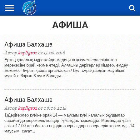
АФИША
ЖАҢАЛЫҚТАР
НОВОСТИ
ВИДЕО
ФОТОРЕПОРТАЖИ
ОРКЕН
LIVETV
Афиша Балхаша
Автор
kapligroz
от 15.06.2018
Ертең қалалық мұражайда медицина қызметкерлерінің төл
мерекесіне орай көрме өтеді. Алғашқы дәрігерлер кімдер, емдеу
мекемесі бұрын қайда орналасқан? Бұл сұрақтардың жауабын
музейге барып білуге болады....
Афиша Балхаша
Автор
kapligroz
от 08.06.2018
1)Дәрігерлер күніне орай 14 — маусым күні қалалық оқушылар
сарайында мерекелік концерт ұйымдастырылады. Мамандар үшін
сағат 17:00-ден бастап өңірдің өнерпаздары өнерлерін көрсетеді. 14
маусым, сағат...