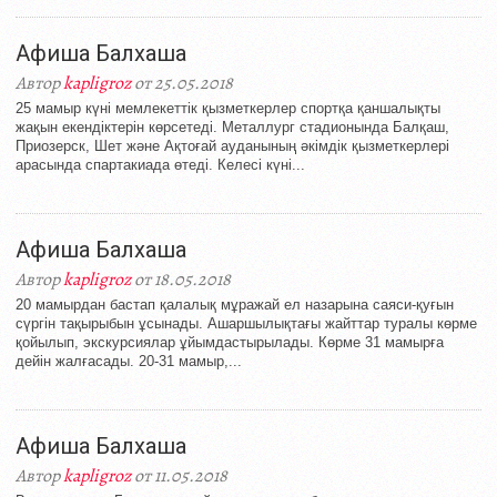
Афиша Балхаша
Автор
kapligroz
от 25.05.2018
25 мамыр күні мемлекеттік қызметкерлер спортқа қаншалықты
жақын екендіктерін көрсетеді. Металлург стадионында Балқаш,
Приозерск, Шет және Ақтоғай ауданының әкімдік қызметкерлері
арасында спартакиада өтеді. Келесі күні...
Афиша Балхаша
Автор
kapligroz
от 18.05.2018
20 мамырдан бастап қалалық мұражай ел назарына саяси-қуғын
сүргін тақырыбын ұсынады. Ашаршылықтағы жайттар туралы көрме
қойылып, экскурсиялар ұйымдастырылады. Көрме 31 мамырға
дейін жалғасады. 20-31 мамыр,...
Афиша Балхаша
Автор
kapligroz
от 11.05.2018