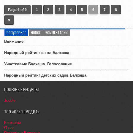
Page 6 of 9
1
2
3
4
5
6
7
8
9
ПОПУЛЯРНОЕ
НОВОЕ
КОММЕНТАРИИ
Внимание!
Народный рейтинг школ Балхаша
Участковые Балхаша. Голосование
Народный рейтинг детских садов Балхаша
ПОЛЕЗНЫЕ РЕСУРСЫ
Jooble
ТОО «ОРКЕН МЕДИА»
Контакты
О нас
Реклама в Балхаше