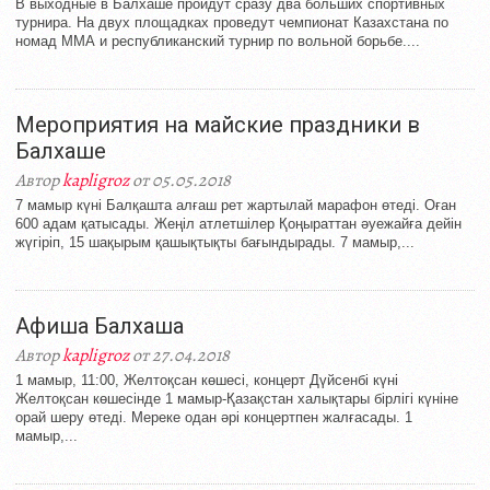
В выходные в Балхаше пройдут сразу два больших спортивных
турнира. На двух площадках проведут чемпионат Казахстана по
номад ММА и республиканский турнир по вольной борьбе....
Мероприятия на майские праздники в
Балхаше
Автор
kapligroz
от 05.05.2018
7 мамыр күні Балқашта алғаш рет жартылай марафон өтеді. Оған
600 адам қатысады. Жеңіл атлетшілер Қоңыраттан әуежайға дейін
жүгіріп, 15 шақырым қашықтықты бағындырады. 7 мамыр,...
Афиша Балхаша
Автор
kapligroz
от 27.04.2018
1 мамыр, 11:00, Желтоқсан көшесі, концерт Дүйсенбі күні
Желтоқсан көшесінде 1 мамыр-Қазақстан халықтары бірлігі күніне
орай шеру өтеді. Мереке одан әрі концертпен жалғасады. 1
мамыр,...