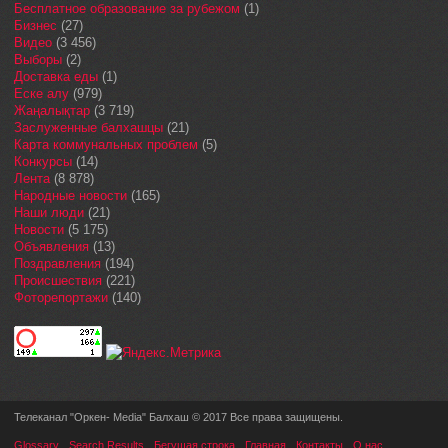
Бесплатное образование за рубежом
(1)
Бизнес
(27)
Видео
(3 456)
Выборы
(2)
Доставка еды
(1)
Еске алу
(979)
Жаңалықтар
(3 719)
Заслуженные балхашцы
(21)
Карта коммунальных проблем
(5)
Конкурсы
(14)
Лента
(8 878)
Народные новости
(165)
Наши люди
(21)
Новости
(5 175)
Объявления
(13)
Поздравления
(194)
Происшествия
(221)
Фоторепортажи
(140)
Телеканал "Оркен- Media" Балхаш © 2017 Все права защищены.
Glossary
Search Results
Бегущая строка
Главная
Контакты
О нас