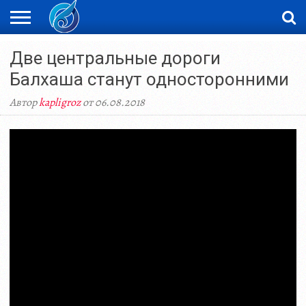
ЖАҢАЛЫҚТАР
Две центральные дороги
НОВОСТИ
ВИДЕО
ФОТОРЕПОРТАЖИ
ОРКЕН
LIVETV
Балхаша станут односторонними
Автор
kapligroz
от 06.08.2018