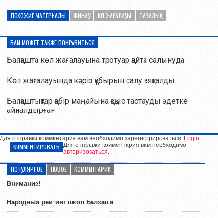
ПОХОЖИЕ МАТЕРИАЛЫ
ЖИНАУ
КӨЛ ЖАҒАЛАУЫ
ТАЗАЛЫҚ
ВАМ МОЖЕТ ТАКЖЕ ПОНРАВИТЬСЯ
Балқашта көл жағалауына тротуар қайта салынуда
Көл жағалауында кәріз құбырын салу аяқталды
Балқаштықтар қабір маңайына қоқыс тастауды әдетке
айналдырған
Для отправки комментария вам необходимо зарегистрироваться.
Login
Для отправки комментария вам необходимо
КОММЕНТИРОВАТЬ
авторизоваться
.
ПОПУЛЯРНОЕ
НОВОЕ
КОММЕНТАРИИ
Внимание!
Народный рейтинг школ Балхаша