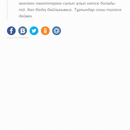
әкелген пакеттеріне салып алып кетсе болады
ғой. Көл біздің байлығымыз. Тұрғындар соны түсінсе
деймін.
Social Like WordPress