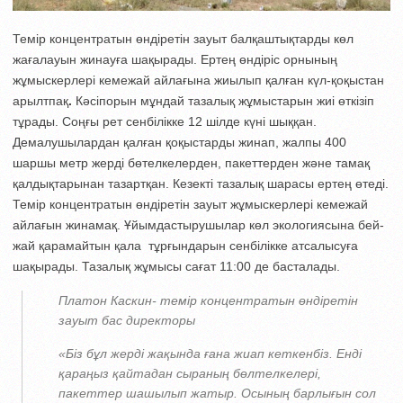
Темір концентратын өндіретін зауыт балқаштықтарды көл
жағалауын жинауға шақырады. Ертең өндіріс орнының
жұмыскерлері кемежай айлағына жиылып қалған күл-қоқыстан
арылтпақ
.
Кәсіпорын мұндай тазалық жұмыстарын жиі өткізіп
тұрады. Соңғы рет сенбілікке 12 шілде күні шыққан.
Демалушылардан қалған қоқыстарды жинап, жалпы 400
шаршы метр жерді бөтелкелерден, пакеттерден және тамақ
қалдықтарынан тазартқан. Кезекті тазалық шарасы ертең өтеді.
Темір концентратын өндіретін зауыт жұмыскерлері кемежай
айлағын жинамақ. Ұйымдастырушылар көл экологиясына бей-
жай қарамайтын қала тұрғындарын сенбілікке атсалысуға
шақырады. Тазалық жұмысы сағат 11:00 де басталады.
Платон Каскин- темір концентратын өндіретін
зауыт бас директоры
«Біз бұл жерді жақында ғана жиап кеткенбіз. Енді
қараңыз қайтадан сыраның бөлтелкелері,
пакеттер шашылып жатыр. Осының барлығын сол