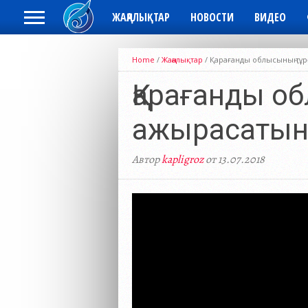
ЖАҢАЛЫҚТАР
НОВОСТИ
ВИДЕО
Home
/
Жаңалықтар
/
Қарағанды облысының тұ
Қарағанды о
ажырасатын
Автор
kapligroz
от 13.07.2018