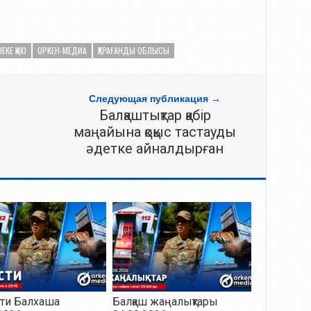
НЕКЕ ҚИЮ
ОРКЕН-МЕДИА
ҚАРАҒАНДЫ ОБЛЫСЫ
Следующая публикация →
Балқаштықтар қабір
маңайына қоқыс тастауды
әдетке айналдырған
ти Балхаша
Балқаш жаңалықтары