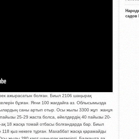
Народн
садов
рек ажырасатын болған. Биыл 2106 шаңырақ
елерін бұзған. Яғни 100 жағдайға аз. Облысымызда
ушылардың саны артып отыр. Осы жылы 3300 жұп жанұя
пайызы 25-29 жаста болса, әйелдердің 40 пайызы 20-
-ақ 18 жасқа томай отбасы болғандарда бар. Биыл
не 118 қыз некеге тұрған. Махаббат жасқа қарамайды
Осы жылы 280 қарт шаңырақ көтеріпті. Балқашта да