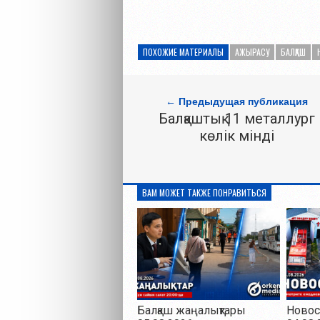
ПОХОЖИЕ МАТЕРИАЛЫ
АЖЫРАСУ
БАЛҚАШ
← Предыдущая публикация
Балқаштық 11 металлург
көлік мінді
ВАМ МОЖЕТ ТАКЖЕ ПОНРАВИТЬСЯ
Балқаш жаңалықтары
Новос