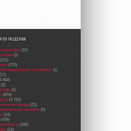
И ПО РАЗДЕЛАМ
сы Балхаша
(10)
 скидки
(1)
(131)
рики
(770)
ное образование за рубежом
(1)
(27)
3 458)
(2)
а еды
(1)
у
(979)
қтар
(3 720)
енные балхашцы
(21)
коммунальных проблем
(5)
сы
(14)
 878)
ые новости
(165)
юди
(21)