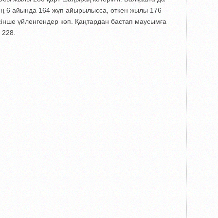
ң 6 айында 164 жұп айырылысса, өткен жылы 176
інше үйленгендер көп. Қаңтардан бастап маусымға
 228.