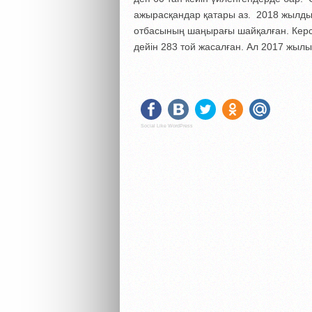
ажырасқандар қатары аз. 2018 жылды
отбасының шаңырағы шайқалған. Керс
дейін 283 той жасалған. Ал 2017 жылы
Social Like WordPress