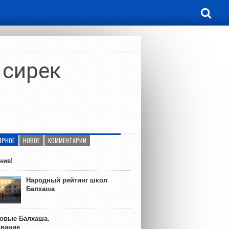
 сирек
ЯРНОЕ
НОВОЕ
КОММЕНТАРИИ
ние!
Народный рейтинг школ
Балхаша
ковые Балхаша.
ование