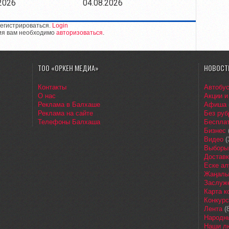
2026
04.08.2026
егистрироваться.
Login
ия вам необходимо
авторизоваться
.
ТОО «ОРКЕН МЕДИА»
НОВОСТ
Контакты
Автобу
О нас
Акции и
Реклама в Балхаше
Афиша
Реклама на сайте
Без руб
Телефоны Балхаша
Бесплат
Бизнес
Видео
(
Выборы
Доставк
Еске ал
Жаңалы
Заслуж
Карта 
Конкур
Лента
(8
Народн
Наши л