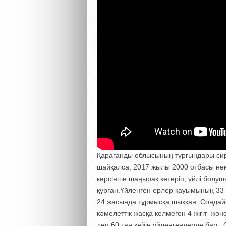
Қарағанды облысының тұрғындары си
шайқалса, 2017 жылы 2000 отбасы нек
керсінше шаңырақ көтеріп, үйлі бол
құрған.Үйленген ерлер қауымының 33 
24 жасында тұрмысқа шыққан. Сондай
кәмелеттік жасқа келмеген 4 жігіт жә
деп 60 тан кейін үйленгендерде бар. 