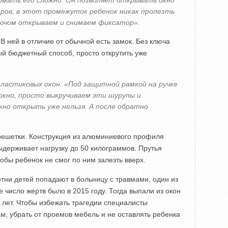
ломать его сложно. Он позволяет открывать окно
тров, в этот промежуток ребенок никак пролезть
ключом открываем и снимаем фиксатор».
 В ней в отличие от обычной есть замок. Без ключа
ый бюджетный способ, просто открутить уже
ластиковых окон: «Под защитной рамкой на ручке
окно, просто выкручиваем эти шурупы и
окно открыть уже нельзя. А после обратно
решетки. Конструкция из алюминиевого профиля
ыдерживает нагрузку до 50 килограммов. Прутья
обы ребенок не смог по ним залезть вверх.
тни детей попадают в больницу с травмами, один из
 число жертв было в 2015 году. Тогда выпали из окон
и лет. Чтобы избежать трагедии специалисты
м, убрать от проемов мебель и не оставлять ребенка