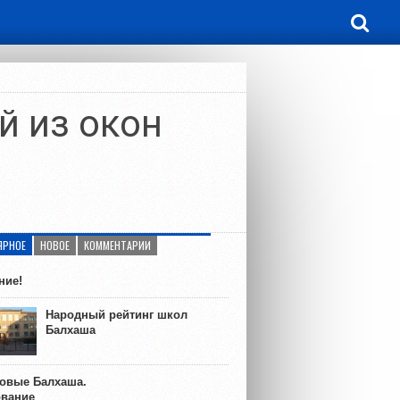
й из окон
ЯРНОЕ
НОВОЕ
КОММЕНТАРИИ
ние!
Народный рейтинг школ
Балхаша
ковые Балхаша.
ование