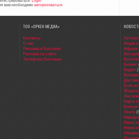
егистрироваться.
Login
ия вам необходимо
авторизоваться
.
ТОО «ОРКЕН МЕДИА»
НОВОСТ
Контакты
Автобу
О нас
Акции и
Реклама в Балхаше
Афиша
Реклама на сайте
Без руб
Телефоны Балхаша
Бесплат
Бизнес
Видео
(
Выборы
Доставк
Еске ал
Жаңалы
Заслуж
Карта 
Конкур
Лента
(8
Народн
Наши л
Новост
Объявл
Поздра