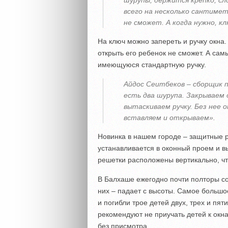
шурупы, держится крепко, с
всего на несколько сантиме
не сможет. А когда нужно, 
На ключ можно запереть и ручку окна.
открыть его ребенок не сможет. А сам
имеющуюся стандартную ручку.
Айдос Сеитбеков – сборщик п
есть два шурупа. Закрываем 
вытаскиваем ручку. Без нее 
вставляем и открываем».
Новинка в нашем городе – защитные 
устанавливается в оконный проем и в
решетки расположены вертикально, чт
В Балхаше ежегодно почти полторы со
них – падает с высоты. Самое большое
и погибли трое детей двух, трех и пят
рекомендуют не приучать детей к окна
без присмотра.