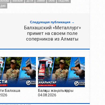
БАЛХАШ
ВЫПАЛИ
ДЕТИ
ЗАМКИ
ОКНА
ПАДЕНИЕ
ЕДИЯ
Следующая публикация →
Балхашский «Металлург»
примет на своем поле
соперников из Алматы
ти Балхаша
Балқаш жаңалықтары
2026
04.08.2026