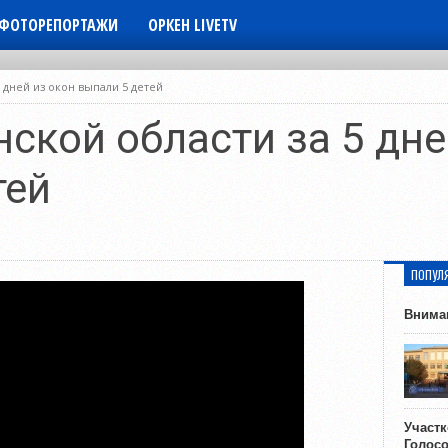
ФОТОРЕПОРТАЖИ
ОРКЕН LIVETV
 дней из окон выпали 5 детей
ской области за 5 дне
тей
ПОПУЛ
Внима
Участ
Голос