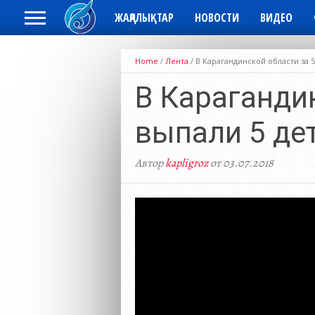
ЖАҢАЛЫҚТАР
НОВОСТИ
ВИДЕО
Home
/
Лента
/
В Карагандинской области за 5
В Карагандин
выпали 5 де
Автор
kapligroz
от 03.07.2018