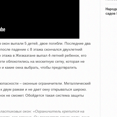
Народн
садов
з окон выпали 5 детей, двое погибли. Последние два
 после падение с 8 этажа скончался двухлетний
о этажа в Жезказгане выпал 4-летний ребенок, его
ети облокотились на москитную сетку, которая не
 и какие окна выбрать, чтобы предотвратить
опасности – оконные ограничители. Металлический
 к двум рамам и не дает окну открываться широко.
нок не сможет. Обойдется такая система защиты
пластиковых окон: «Ограничитель крепится на