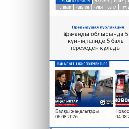
ПОХОЖИЕ МАТЕРИАЛЫ
FEATURED
TICKER
ПОГИБЛИ
РЕШЕТКИ
РУЧКИ
СЕТКА
ТРАГ
← Предыдущая публикация
Қарағанды облысында 5
күннің ішінде 5 бала
терезеден құлады
ВАМ МОЖЕТ ТАКЖЕ ПОНРАВИТЬСЯ
Балқаш жаңалықтары
Новос
05.08.2026
04.08.