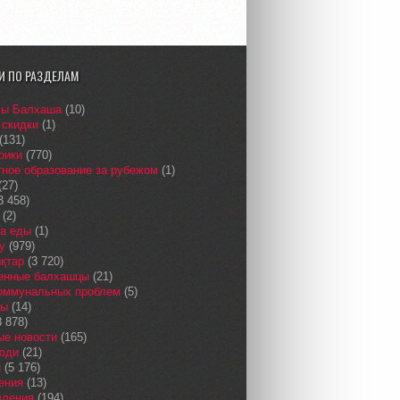
И ПО РАЗДЕЛАМ
сы Балхаша
(10)
 скидки
(1)
(131)
рики
(770)
ное образование за рубежом
(1)
(27)
3 458)
(2)
а еды
(1)
у
(979)
қтар
(3 720)
енные балхашцы
(21)
коммунальных проблем
(5)
сы
(14)
 878)
ые новости
(165)
юди
(21)
и
(5 176)
ения
(13)
вления
(194)