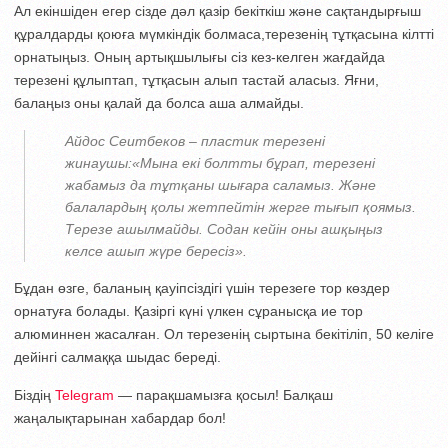
Ал екіншіден егер сізде дәл қазір бекіткіш және сақтандырғыш
құралдарды қоюға мүмкіндік болмаса,терезенің тұтқасына кілтті
орнатыңыз. Оның артықшылығы сіз кез-келген жағдайда
терезені құлыптап, тұтқасын алып тастай аласыз. Яғни,
балаңыз оны қалай да болса аша алмайды.
Айдос Сеитбеков – пластик терезені
жинаушы:«Мына екі болтты бұрап, терезені
жабамыз да тұтқаны шығара саламыз. Және
балалардың қолы жетпейтін жерге тығып қоямыз.
Терезе ашылмайды. Содан кейін оны ашқыңыз
келсе ашып жүре бересіз».
Бұдан өзге, баланың қауіпсіздігі үшін терезеге тор көздер
орнатуға болады. Қазіргі күні үлкен сұранысқа ие тор
алюминнен жасалған. Ол терезенің сыртына бекітіліп, 50 келіге
дейінгі салмаққа шыдас береді.
Біздің
Telegram
— парақшамызға қосыл! Балқаш
жаңалықтарынан хабардар бол!