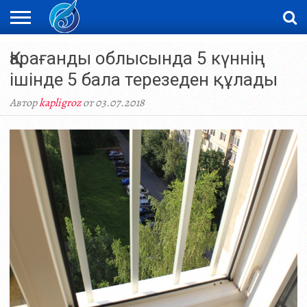
ЖАҢАЛЫҚТАР
Қарағанды облысында 5 күннің
НОВОСТИ
ВИДЕО
ФОТОРЕПОРТАЖИ
ОРКЕН
LIVETV
ішінде 5 бала терезеден құлады
Автор
kapligroz
от 03.07.2018