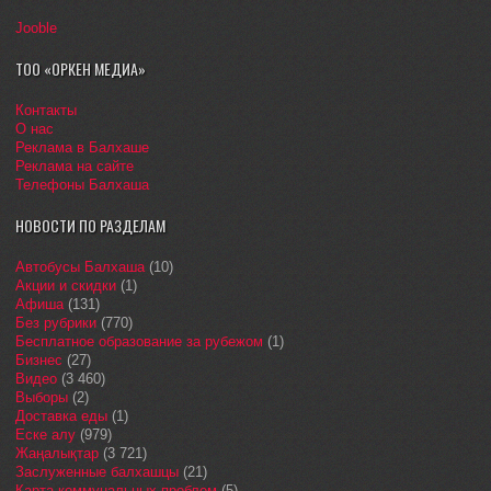
Jooble
ТОО «ОРКЕН МЕДИА»
Контакты
О нас
Реклама в Балхаше
Реклама на сайте
Телефоны Балхаша
НОВОСТИ ПО РАЗДЕЛАМ
Автобусы Балхаша
(10)
Акции и скидки
(1)
Афиша
(131)
Без рубрики
(770)
Бесплатное образование за рубежом
(1)
Бизнес
(27)
Видео
(3 460)
Выборы
(2)
Доставка еды
(1)
Еске алу
(979)
Жаңалықтар
(3 721)
Заслуженные балхашцы
(21)
Карта коммунальных проблем
(5)