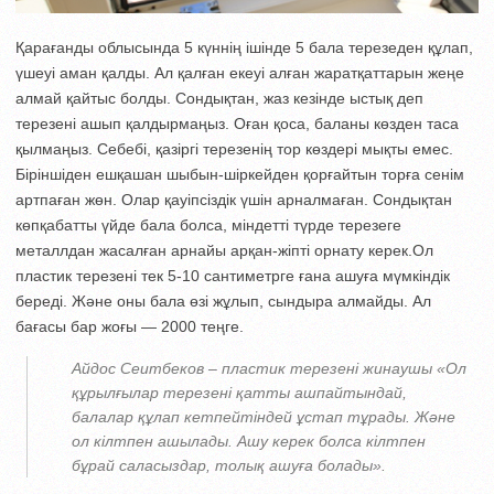
Қарағанды облысында 5 күннің ішінде 5 бала терезеден құлап,
үшеуі аман қалды. Ал қалған екеуі алған жаратқаттарын жеңе
алмай қайтыс болды. Сондықтан, жаз кезінде ыстық деп
терезені ашып қалдырмаңыз. Оған қоса, баланы көзден таса
қылмаңыз. Себебі, қазіргі терезенің тор көздері мықты емес.
Біріншіден ешқашан шыбын-шіркейден қорғайтын торға сенім
артпаған жөн. Олар қауіпсіздік үшін арналмаған. Сондықтан
көпқабатты үйде бала болса, міндетті түрде терезеге
металлдан жасалған арнайы арқан-жіпті орнату керек.Ол
пластик терезені тек 5-10 сантиметрге ғана ашуға мүмкіндік
береді. Және оны бала өзі жұлып, сындыра алмайды. Ал
бағасы бар жоғы — 2000 теңге.
Айдос Сеитбеков – пластик терезені жинаушы «Ол
құрылғылар терезені қатты ашпайтындай,
балалар құлап кетпейтіндей ұстап тұрады. Және
ол кілтпен ашылады. Ашу керек болса кілтпен
бұрай саласыздар, толық ашуға болады».