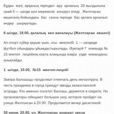
Бұдан өзге, арқаның төріндегі ару қаланың 20 жылдығына
орай 6 — шілде күні мерекелік концерт өтеді. Желтоқсан
көшесінің бойындағы бас сахна төрінде бас қалаға арналып
әндер шырқалады.
6 шілде, 18.00, қалалық көл жағалауы (Желтоқсан көшесі)
Ал спорт сүйер қауым үшін, осы жексенбі 1 — шілдеде
футбол ойындары ұйымдастырылады. Әуесқой 7 команда №
15 мектеп лицейінің корта алаңында өзара үздік команданы
анықтайды.
1 шілде, 10.00,
№
15 мектеп-лицейі
Завтра балхашцы продолжат отмечать день металлурга. В
честь праздника в город приедут звезды казахстанской
эстрады. Кто именно посетит Балхаш, держится в секрете. Но
организаторы обещают большое шоу, которое пройдет на
улице Желтоксан в 20.00. Продолжится вечер дискотекой.
30 июня, 20.00, ул. Желтоксан, концерт звезд