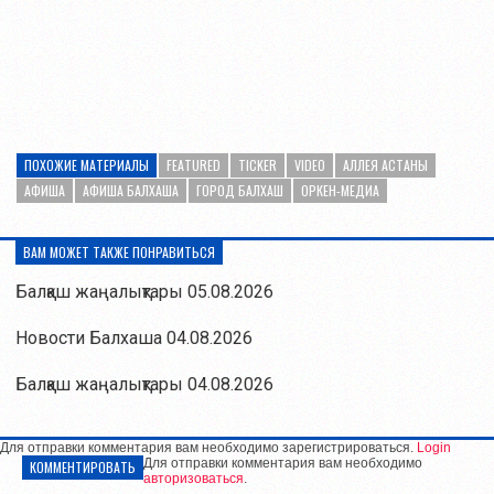
ПОХОЖИЕ МАТЕРИАЛЫ
FEATURED
TICKER
VIDEO
АЛЛЕЯ АСТАНЫ
АФИША
АФИША БАЛХАША
ГОРОД БАЛХАШ
ОРКЕН-МЕДИА
ВАМ МОЖЕТ ТАКЖЕ ПОНРАВИТЬСЯ
Балқаш жаңалықтары 05.08.2026
Новости Балхаша 04.08.2026
Балқаш жаңалықтары 04.08.2026
Для отправки комментария вам необходимо зарегистрироваться.
Login
Для отправки комментария вам необходимо
КОММЕНТИРОВАТЬ
авторизоваться
.