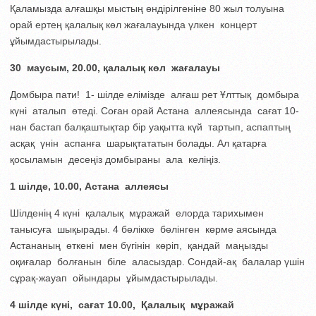
Қаламызда алғашқы мыстың өндірілгеніне 80 жыл толуына
орай ертең қалалық көл жағалауында үлкен концерт
ұйымдастырылады.
30 маусым, 20.00, қалалық көл жағалауы
Домбыра пати! 1- шілде елімізде алғаш рет Ұлттық домбыра
күні аталып өтеді. Соған орай Астана аллеясында сағат 10-
нан бастап балқаштықтар бір уақытта күй тартып, аспаптың
асқақ үнін аспанға шарықтататын болады. Ал қатарға
қосыламын десеңіз домбыраны ала келіңіз.
1 шілде, 10.00, Астана аллеясы
Шілденің 4 күні қалалық мұражай елорда тарихымен
танысуға шықырады. 4 бөлікке бөлінген көрме аясында
Астананың өткені мен бүгінін көріп, қандай маңызды
оқиғалар болғанын біле аласыздар. Сондай-ақ балалар үшін
сұрақ-жауап ойындары ұйымдастырылады.
4 шілде күні, сағат 10.00, Қалалық мұражай