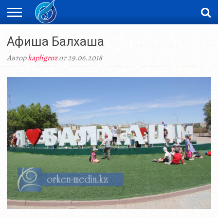
ЖАҢАЛЫҚТАР
Афиша Балхаша
НОВОСТИ
ВИДЕО
ФОТОРЕПОРТАЖИ
ОРКЕН
LIVETV
Автор
kapligroz
от 29.06.2018