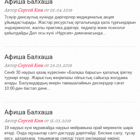
Афиша Балхаша
Автор
Сергей Ким
от 05.04.2019
7cәуір денсаулық күнінде дәрігерлер медициналық акция
ұйымдастырады. Жастар ресурстық орталығында қала тұрғындарын
эндокринолог, жалпы практика дәрігері, педиатр және психолог
қабылдайды Дәл осы күні «Нұрсая» дәмханасында...
Афиша Балхаша
Автор
Сергей Ким
от 29.03.2019
Сенбі 30 наурыз қазақ күресінен «Балқаш барысы» қалалық іріктеу
турнирі өтеді. Жарыстың жеңімпазы облыстық сайысқа жолдама
алады. Балуандардың өнерін тамашалаймын десеңіздер сағат
10:00-ден бастап дене...
Афиша Балхаша
Автор
Сергей Ким
от 15.03.2019
19 наурыз күні мұражайда наурыз мейрамына орай мерекелік шара
өтеді. Онда оқушылар салт-дәстүрді дәріптейді. Бесікке салу, тұсау
кесу, шілдехана, тоқымқағар секілді түрлі рәсімдерді көрініс