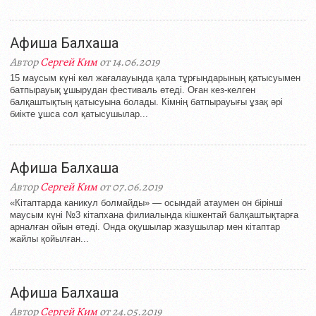
Афиша Балхаша
Автор
Сергей Ким
от 14.06.2019
15 маусым күні көл жағалауында қала тұрғындарының қатысуымен
батпырауық ұшырудан фестиваль өтеді. Оған кез-келген
балқаштықтың қатысуына болады. Кімнің батпырауығы ұзақ әрі
биікте ұшса сол қатысушылар...
Афиша Балхаша
Автор
Сергей Ким
от 07.06.2019
«Кітаптарда каникул болмайды» — осындай атаумен он бірінші
маусым күні №3 кітапхана филиалында кішкентай балқаштықтарға
арналған ойын өтеді. Онда оқушылар жазушылар мен кітаптар
жайлы қойылған...
Афиша Балхаша
Автор
Сергей Ким
от 24.05.2019