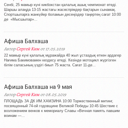
Сенбі, 25 мамыр күні кикбокстан қалалық ашық чемпионат өтеді.
Шаршы алаңда 13-15 жастағы жасөспрімдер бақтарын сынамақ.
Спортшыларға жанкүйер боламын десеңіздер таңертең сағат 10:00
де «Мысшылар»...
Афиша Балхаша
Автор
Сергей Ким
от 17.05.2019
22 мамыр күні қалалық мұражайда 40 жыл ұстаздық еткен ардагер
Нағима Бакимовамен кездесу өтеді. Кезінде мотоцикл жүргізген
білім саласының үздігі биыл 75 жаста. Сағат 11-де...
Афиша Балхаша на 9 мая
Автор
Сергей Ким
от 08.05.2019
ПЛОЩАДЬ ЗА ДК ИМ.ХАМЗИНА 10:00 Торжественный митинг,
посвященный 74-ой годовщине Великой Победы 10:45 Шествие с
возложением венков к мемориалу Славы «Вечная память павшим
воинам —...