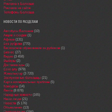
Реклама в Балхаше
Реклама на сайте
Телефоны Балхаша
НОВОСТИ ПО РАЗДЕЛАМ
Автобусы Балхаша
(10)
Акции и скидки
(1)
Афиша
(131)
Без рубрики
(770)
Бесплатное образование за рубежом
(1)
Бизнес
(27)
Видео
(3 458)
Выборы
(2)
Доставка еды
(1)
Еске алу
(979)
Жаңалықтар
(3 720)
Заслуженные балхашцы
(21)
Карта коммунальных проблем
(5)
Конкурсы
(14)
Лента
(8 878)
Народные новости
(165)
Наши люди
(21)
Новости
(5 176)
Объявления
(13)
Поздравления
(194)