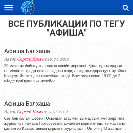
ВСЕ ПУБЛИКАЦИИ ПО ТЕГУ
ЖАҢАЛЫҚТАР
НОВОСТИ
ВИДЕО
ФОТОРЕПОРТАЖИ
ОРКЕН
LIVETV
"АФИША"
Афиша Балхаша
Автор
Сергей Ким
от 28.06.2019
29 маусым байытушылардың кәсіби мерекесі. Қала тұрғындарын
еліміздің эстрада сахнасындағы жарқын жұлдыздары құттықтайды.
Концерт Желтоқсан көшесінде өтеді. Басталуы кешкі 19.00-де 2
шілде күні қалалық музейде...
Афиша Балхаша
Автор
Сергей Ким
от 21.06.2019
Сөз бен қалам шебері! Осындай атаумен 26 маусым күні жергілікті
журналист Тамара Григорьеваға арналған көрме өтеді. 76 жастағы
қаламгер Қазақстанның құрметті журналисті. Өмірінің 40 жылдан...