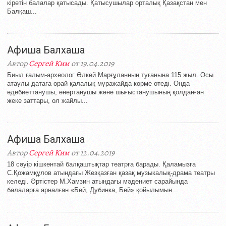
кіретін балалар қатысады. Қатысушылар орталық Қазақстан мен
Балқаш...
Афиша Балхаша
Автор
Сергей Ким
от 19.04.2019
Биыл ғалым-археолог Әлкей Марғұланның туғанына 115 жыл. Осы
атаулы датаға орай қалалық мұражайда көрме өтеді. Онда
әдебиеттанушы, өнертанушы және шығыстанушының қолданған
жеке заттары, ол жайлы...
Афиша Балхаша
Автор
Сергей Ким
от 12.04.2019
18 сәуір кішкентай балқаштықтар театрға барады. Қаламызға
С.Қожамқұлов атындағы Жезқазған қазақ музыкалық-драма театры
келеді. Әртістер М.Хамзин атындағы мәдениет сарайында
балаларға арналған «Бей, Дубинка, Бей» қойылымын...