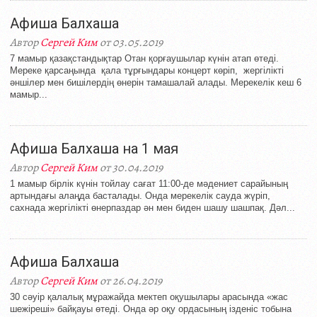
Афиша Балхаша
Автор
Сергей Ким
от 03.05.2019
7 мамыр қазақстандықтар Отан қорғаушылар күнін атап өтеді.
Мереке қарсаңында қала тұрғындары концерт көріп, жергілікті
әншілер мен бишілердің өнерін тамашалай алады. Мерекелік кеш 6
мамыр...
Афиша Балхаша на 1 мая
Автор
Сергей Ким
от 30.04.2019
1 мамыр бірлік күнін тойлау сағат 11:00-де мәдениет сарайының
артындағы алаңда басталады. Онда мерекелік сауда жүріп,
сахнада жергілікті өнерпаздар ән мен биден шашу шашпақ. Дәл...
Афиша Балхаша
Автор
Сергей Ким
от 26.04.2019
30 сәуір қалалық мұражайда мектеп оқушылары арасында «жас
шежіреші» байқауы өтеді. Онда әр оқу ордасының ізденіс тобына