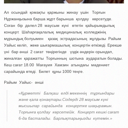
Ал осындай қомақты қаржыны жинау үшін Торғын
Нұржанқызына барша жұрт барынша қолдау көрсетуде.
Соған бір дәлел 28 маусым күні өтетін қайырымдылық
концерт. Шаһарғақалалық медициналық колледжінің
мұрындық болуымен қазақ эстрадасының жұлдызы Райым
Уайыс келіп, жеке шығармашылық концертін өткізеді. Ерекше
үні бар әнші 2 сағат төңірегінде үздік әндерін орындап,
жиналған қаражатты Торғынның шотына аударатын болады.
Кеш сағат 18.00 Мағауия Хамзин атындағы мәдениет
сарайында өтеді. Билет құны 1000 теңге.
Райым Уайыс- әнші
«Құрметті Балқаш елді мекеннің тұрғындары
және қала қонақтары.Сіздерді 28 маусым күні
мысшылар сарайында концертке шақырамын.
Торғынға қолдау көрсетейік. Концерт кешкі сағат
6-да басталады. Барлықтарыңызды күтемін.»