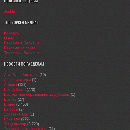
ПОЛЕЗНЫЕ РЕСУРСЫ
Jooble
ТОО «ОРКЕН МЕДИА»
Контакты
О нас
Реклама в Балхаше
Реклама на сайте
Телефоны Балхаша
НОВОСТИ ПО РАЗДЕЛАМ
Автобусы Балхаша
(10)
Акции и скидки
(1)
Афиша
(131)
Без рубрики
(770)
Бесплатное образование за рубежом
(1)
Бизнес
(27)
Видео
(3 458)
Выборы
(2)
Доставка еды
(1)
Еске алу
(979)
Жаңалықтар
(3 720)
Заслуженные балхашцы
(21)