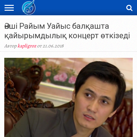
ЖАҢАЛЫҚТАР
Әнші Райым Уайыс балқашта
НОВОСТИ
ВИДЕО
ФОТОРЕПОРТАЖИ
ОРКЕН
LIVETV
қайырымдылық концерт өткізеді
Автор
kapligroz
от 21.06.2018