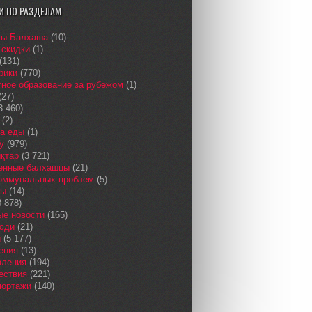
И ПО РАЗДЕЛАМ
сы Балхаша
(10)
 скидки
(1)
(131)
рики
(770)
ное образование за рубежом
(1)
(27)
3 460)
(2)
а еды
(1)
у
(979)
қтар
(3 721)
енные балхашцы
(21)
коммунальных проблем
(5)
сы
(14)
 878)
ые новости
(165)
юди
(21)
и
(5 177)
ения
(13)
вления
(194)
ествия
(221)
портажи
(140)