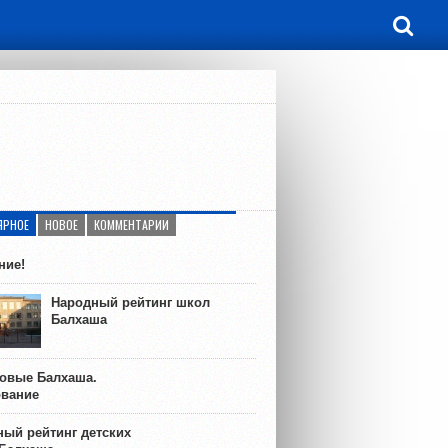
ЯРНОЕ
НОВОЕ
КОММЕНТАРИИ
ние!
Народный рейтинг школ
Балхаша
ковые Балхаша.
ование
ый рейтинг детских