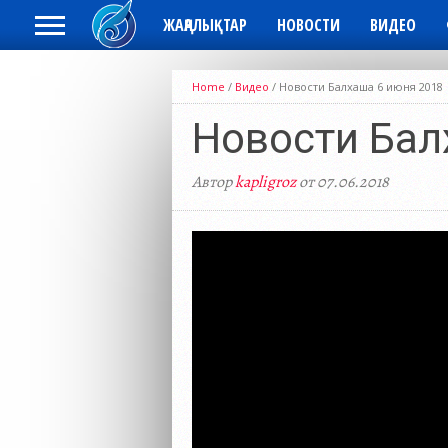
ЖАҢАЛЫҚТАР
НОВОСТИ
ВИДЕО
Home
/
Видео
/
Новости Балхаша 6 июня 2018
Новости Бал
Автор
kapligroz
от 07.06.2018