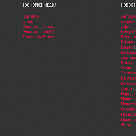
ТОО «ОРКЕН МЕДИА»
НОВОСТ
Контакты
Автобу
О нас
Акции и
Реклама в Балхаше
Афиша
Реклама на сайте
Без руб
Телефоны Балхаша
Бесплат
Бизнес
Видео
(
Выборы
Доставк
Еске ал
Жаңалы
Заслуж
Карта 
Конкур
Лента
(8
Народн
Наши л
Новост
Объявл
Поздра
Происш
Фоторе