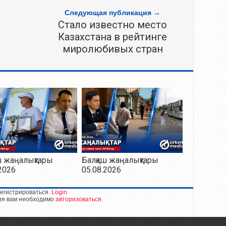
Следующая публикация →
Стало известно место
Казахстана в рейтинге
миролюбивых стран
ш жаңалықтары
Балқаш жаңалықтары
2026
05.08.2026
егистрироваться.
Login
ия вам необходимо
авторизоваться
.