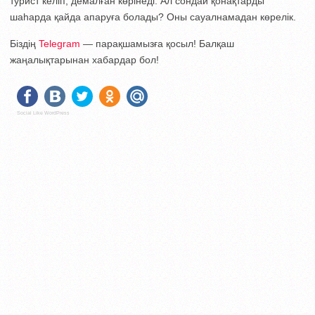
турист келіп, демалған көрінеді. Ал сондай қонақтарды
шаһарда қайда апаруға болады? Оны сауалнамадан көрелік.
Біздің
Telegram
— парақшамызға қосыл! Балқаш
жаңалықтарынан хабардар бол!
Social Like WordPress