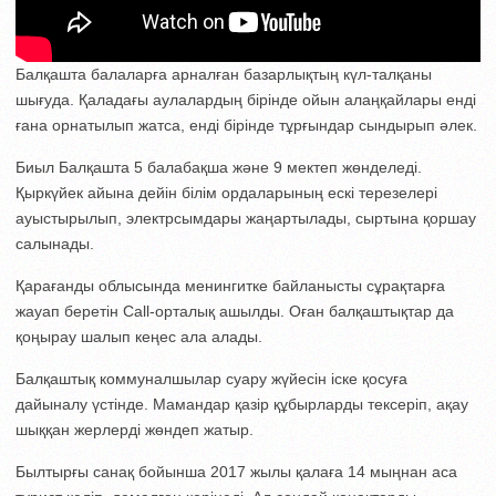
Балқашта балаларға арналған базарлықтың күл-талқаны
шығуда. Қаладағы аулалардың бірінде ойын алаңқайлары енді
ғана орнатылып жатса, енді бірінде тұрғындар сындырып әлек.
Биыл Балқашта 5 балабақша және 9 мектеп жөнделеді.
Қыркүйек айына дейін білім ордаларының ескі терезелері
ауыстырылып, электрсымдары жаңартылады, сыртына қоршау
салынады.
Қарағанды облысында менингитке байланысты сұрақтарға
жауап беретін Call-орталық ашылды. Оған балқаштықтар да
қоңырау шалып кеңес ала алады.
Балқаштық коммуналшылар суару жүйесін іске қосуға
дайыналу үстінде. Мамандар қазір құбырларды тексеріп, ақау
шыққан жерлерді жөндеп жатыр.
Былтырғы санақ бойынша 2017 жылы қалаға 14 мыңнан аса