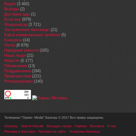
Видео
(3 460)
Выборы
(2)
Доставка еды
(1)
Еске алу
(979)
Жаңалықтар
(3 721)
Заслуженные балхашцы
(21)
Карта коммунальных проблем
(5)
Конкурсы
(14)
Лента
(8 878)
Народные новости
(165)
Наши люди
(21)
Новости
(5 177)
Объявления
(13)
Поздравления
(194)
Происшествия
(221)
Фоторепортажи
(140)
Телеканал "Оркен- Media" Балхаш © 2017 Все права защищены.
Glossary
Search Results
Бегущая строка
Главная
Контакты
О нас
Реклама в Балхаше
Реклама на сайте
Телефоны Балхаша