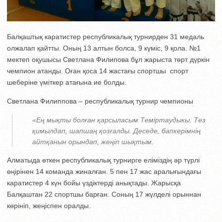
Балқаштық каратистер республикалық турнирден 31 медаль
олжалап қайтты. Оның 13 алтын болса, 9 күміс, 9 қола. №1
мектеп оқушысы Светлана Филипова бұл жарыста төрт дүркін
чемпион атанды. Оған қоса 14 жастағы спортшы спорт
шеберіне үміткер атағына ие болды.
Светлана Филиппова – республикалық турнир чемпионы
«Ең мықты болған қарсыласым Теміртаудыкы. Тез
қимылдап, шапшаң қозғалды. Деседе, бапкерімнің
айтқанын орындап, жеңіп шықтым.
Алматыда өткен республикалық турнирге еліміздің әр түрлі
өңірінен 14 команда жиналған. 5 пен 17 жас аралығындағы
каратистер 4 күн бойы үздіктерді анықтады. Жарысқа
Балқаштан 22 спортшы барған. Соның 17 жүлделі орыннан
көрініп, жеңіспен оралды.