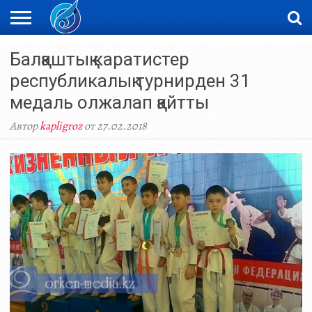
ЖАҢАЛЫҚТАР
Балқаштық каратистер
НОВОСТИ
ВИДЕО
ФОТОРЕПОРТАЖИ
ОРКЕН
LIVETV
республикалық турнирден 31
медаль олжалап қайтты
Автор
kapligroz
от 27.02.2018