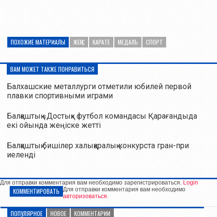
ПОХОЖИЕ МАТЕРИАЛЫ
ЖЕҢІС
КАРАТЕ
МЕДАЛЬ
СПОРТ
ВАМ МОЖЕТ ТАКЖЕ ПОНРАВИТЬСЯ
Балхашские металлурги отметили юбилей первой
плавки спортивными играми
Балқаштық «Достық» футбол командасы Қарағандыда
екі ойында жеңіске жетті
Балқаштық бишілер халықаралық конкурста гран-при
иеленді
Для отправки комментария вам необходимо зарегистрироваться.
Login
Для отправки комментария вам необходимо
КОММЕНТИРОВАТЬ
авторизоваться
.
ПОПУЛЯРНОЕ
НОВОЕ
КОММЕНТАРИИ