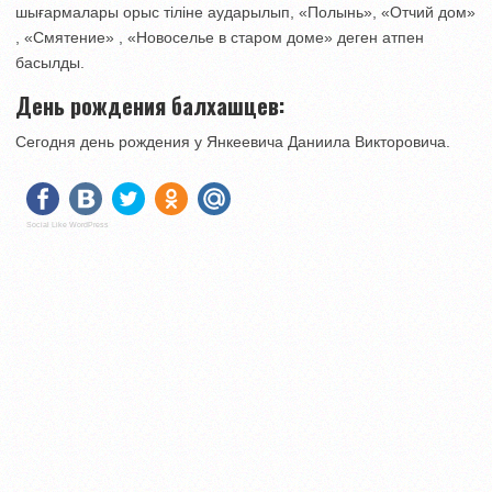
шығармалары орыс тіліне аударылып, «Полынь», «Отчий дом»
, «Смятение» , «Новоселье в старом доме» деген атпен
басылды.
День рождения балхашцев:
Сегодня день рождения у Янкеевича Даниила Викторовича.
Social Like WordPress