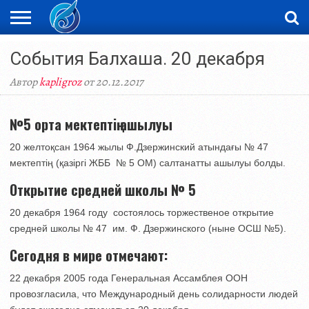
ЖАҢАЛЫҚТАР
События Балхаша. 20 декабря
НОВОСТИ
ВИДЕО
ФОТОРЕПОРТАЖИ
ОРКЕН
LIVETV
Автор
kapligroz
от 20.12.2017
№5 орта мектептің ашылуы
20 желтоқсан 1964 жылы Ф.Дзержинский атындағы № 47
мектептің (қазіргі ЖББ № 5 ОМ) салтанатты ашылуы болды.
Открытие средней школы № 5
20 декабря 1964 году состоялось торжественое открытие
средней школы № 47 им. Ф. Дзержинского (ныне ОСШ №5).
Сегодня в мире отмечают:
22 декабря 2005 года Генеральная Ассамблея ООН
провозгласила, что Международный день солидарности людей