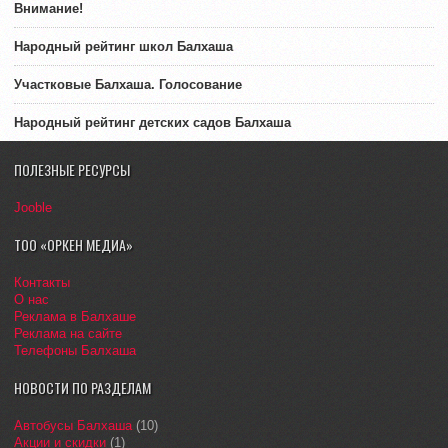
Внимание!
Народный рейтинг школ Балхаша
Участковые Балхаша. Голосование
Народный рейтинг детских садов Балхаша
ПОЛЕЗНЫЕ РЕСУРСЫ
Jooble
ТОО «ОРКЕН МЕДИА»
Контакты
О нас
Реклама в Балхаше
Реклама на сайте
Телефоны Балхаша
НОВОСТИ ПО РАЗДЕЛАМ
Автобусы Балхаша
(10)
Акции и скидки
(1)