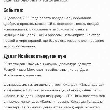
будет ежегодно отмечаться 20 декабря.
События:
20 декабря 2000 года палата лордов Великобритании
одобрила правительственный законопроект, позволяющий
использовать клонированные эмбрионы человека в
медицинских целях. Таким образом, Великобритания стала
первой в мире страной, где было легализовано клонирование
эмбриона человека.
Дулат Исабековтың туған күні
20 желтоқсан 1942 жылы жазушы, драматург, Қазақстан
Республикасы Мемлекеттік сыйлығының иегері Дулат
Исабековтың туған күні.
Шығармашылығы: алғашқы әңгімесі «Жолда», «Замандастар»
атты жинақта 1963 жылы жарияланды. «Бекет», «Ащы бал»,
«Мазасыз күндер», «Қара шаңырақ» , «Тіршілік» повестер мен
әңгімелер жинақтары, «Қарғын» романы басылды.Тандаулы
повестері «Екі жиырма» деген атпен жарық көрді. Бір-қатар