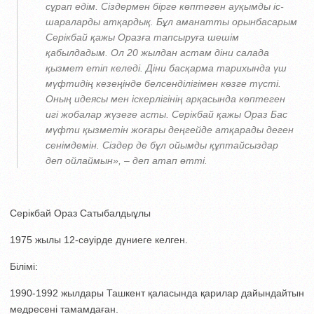
сұрап едім. Сіздермен бірге көптеген ауқымды іс-
шараларды атқардық. Бұл аманатты орынбасарым
Серікбай қажы Оразға тапсыруға шешім
қабылдадым. Ол 20 жылдан астам діни салада
қызмет етіп келеді. Діни басқарма тарихында үш
мүфтидің кезеңінде белсенділігімен көзге түсті.
Оның идеясы мен іскерлігінің арқасында көптеген
игі жобалар жүзеге асты. Серікбай қажы Ораз Бас
мүфти қызметін жоғары деңгейде атқарады деген
сенімдемін. Сіздер де бұл ойымды құптайсыздар
деп ойлаймын», – деп атап өтті.
Серікбай Ораз Сатыбалдыұлы
1975 жылы 12-сәуірде дүниеге келген.
Білімі:
1990-1992 жылдары Ташкент қаласында қарилар дайындайтын
медресені тамамдаған.