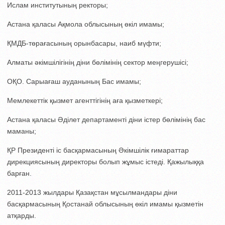
Ислам институтының ректоры;
Астана қаласы Ақмола облысының өкіл имамы;
ҚМДБ-төрағасының орынбасары, наиб мүфти;
Алматы әкімшілігінің діни бөлімінің сектор меңгерушісі;
ОҚО. Сарыағаш ауданының Бас имамы;
Мемлекеттік қызмет агенттігінің аға қызметкері;
Астана қаласы Әділет департаменті діни істер бөлімінің бас
маманы;
ҚР Президенті іс басқармасының Әкімшілік ғимараттар
дирекциясының директоры болып жұмыс істеді. Қажылыққа
барған.
2011-2013 жылдары Қазақстан мұсылмандары діни
басқармасының Қостанай облысының өкіл имамы қызметін
атқарды.