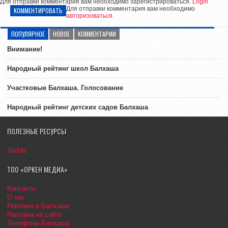
Для отправки комментария вам необходимо зарегистрироваться.
Login
Для отправки комментария вам необходимо
КОММЕНТИРОВАТЬ
авторизоваться
.
ПОПУЛЯРНОЕ
НОВОЕ
КОММЕНТАРИИ
Внимание!
Народный рейтинг школ Балхаша
Участковые Балхаша. Голосование
Народный рейтинг детских садов Балхаша
ПОЛЕЗНЫЕ РЕСУРСЫ
Jooble
ТОО «ОРКЕН МЕДИА»
Контакты
О нас
Реклама в Балхаше
Реклама на сайте
Телефоны Балхаша