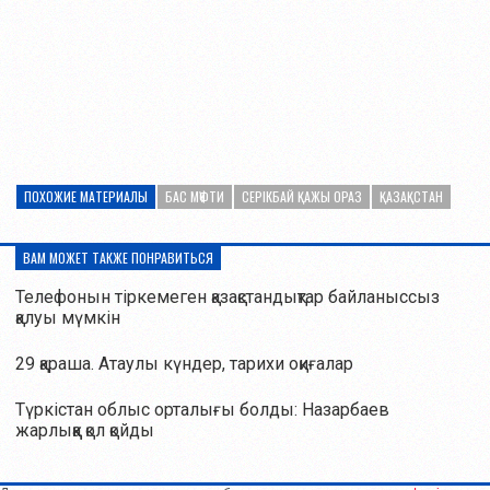
ПОХОЖИЕ МАТЕРИАЛЫ
БАС МҮФТИ
СЕРІКБАЙ ҚАЖЫ ОРАЗ
ҚАЗАҚСТАН
ВАМ МОЖЕТ ТАКЖЕ ПОНРАВИТЬСЯ
Телефонын тіркемеген қазақстандықтар байланыссыз
қалуы мүмкін
29 қараша. Атаулы күндер, тарихи оқиғалар
Түркістан облыс орталығы болды: Назарбаев
жарлыққа қол қойды