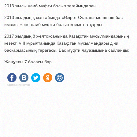
2013 жылы наиб мүфти болып тағайындалды.
2013 жылдың қазан айында «Әзірет Сұлтан» мешітінің бас
имамы және наиб мүфти болып қызмет атқарды.
2017 жылдың 8 желтоқсанында Қазақстан мұсылмандарының
кезекті VIII құрылтайында Қазақстан мұсылмандары діни
басқармасының төрағасы, Бас мүфти лауазымына сайланды:
Жанұялы 7 баласы бар.
Social Like WordPress