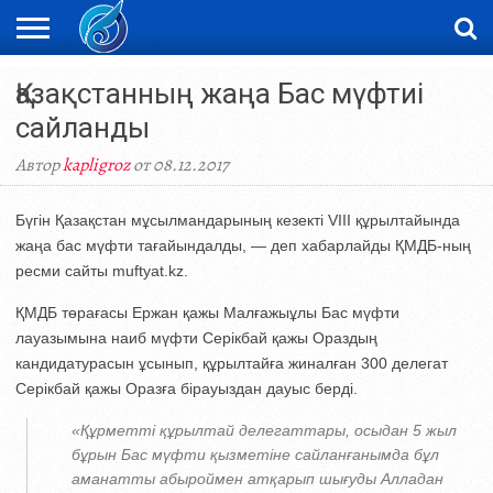
ЖАҢАЛЫҚТАР
Қазақстанның жаңа Бас мүфтиі
НОВОСТИ
ВИДЕО
ФОТОРЕПОРТАЖИ
ОРКЕН
LIVETV
сайланды
Автор
kapligroz
от 08.12.2017
Бүгін Қазақстан мұсылмандарының кезекті VIII құрылтайында
жаңа бас мүфти тағайындалды, — деп хабарлайды ҚМДБ-ның
ресми сайты muftyat.kz.
ҚМДБ төрағасы Ержан қажы Малғажыұлы Бас мүфти
лауазымына наиб мүфти Серікбай қажы Ораздың
кандидатурасын ұсынып, құрылтайға жиналған 300 делегат
Серікбай қажы Оразға бірауыздан дауыс берді.
«Құрметті құрылтай делегаттары, осыдан 5 жыл
бұрын Бас мүфти қызметіне сайланғанымда бұл
аманатты абыроймен атқарып шығуды Алладан