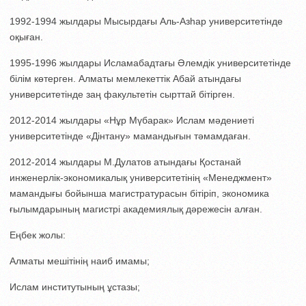
1992-1994 жылдары Мысырдағы Аль-Азһар университетінде
оқыған.
1995-1996 жылдары Исламабадтағы Әлемдік университетінде
білім көтерген. Алматы мемлекеттік Абай атындағы
университетінде заң факультетін сырттай бітірген.
2012-2014 жылдары «Нұр Мүбарак» Ислам мәдениеті
университетінде «Дінтану» мамандығын тәмамдаған.
2012-2014 жылдары М.Дулатов атындағы Қостанай
инженерлік-экономикалық университетінің «Менеджмент»
мамандығы бойынша магистратурасын бітіріп, экономика
ғылымдарының магистрі академиялық дәрежесін алған.
Еңбек жолы:
Алматы мешітінің наиб имамы;
Ислам институтының ұстазы;