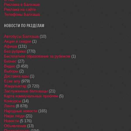
Реклама в Балхаше
Реклама на сайте
Телефоны Балхаша
НОВОСТИ ПО РАЗДЕЛАМ
Автобусы Балхаша
(10)
Акции и скидки
(1)
Афиша
(131)
Без рубрики
(770)
Бесплатное образование за рубежом
(1)
Бизнес
(27)
Видео
(3 458)
Выборы
(2)
Доставка еды
(1)
Еске алу
(979)
Жаңалықтар
(3 720)
Заслуженные балхашцы
(21)
Карта коммунальных проблем
(5)
Конкурсы
(14)
Лента
(8 878)
Народные новости
(165)
Наши люди
(21)
Новости
(5 176)
Объявления
(13)
Поздравления
(194)