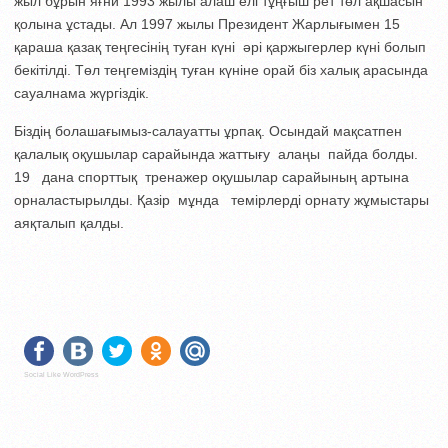
жыл бұрын яғни 1993 жылы алаш елі тұңғыш рет төл ақшасын
қолына ұстады. Ал 1997 жылы Президент Жарлығымен 15
қараша қазақ теңгесінің туған күні әрі қаржыгерлер күні болып
бекітілді.
Төл теңгеміздің туған күніне орай біз халық арасында
сауалнама жүргіздік.
Біздің болашағымыз-салауатты ұрпақ. Осындай мақсатпен
қалалық оқушылар сарайында жаттығу алаңы пайда болды.
19 дана спорттық тренажер оқушылар сарайының артына
орналастырылды. Қазір мұнда темірлерді орнату жұмыстары
аяқталып қалды.
Social Like WordPress