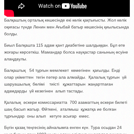
Балқаштың орталық көшесінде екі көлік қақтығысты. Жол көлік
оқиғасы түнде Ленин мен Ағыбай батыр көшесінің қиылысында
болды.
Биыл Балқашта 115 адам қант диабетіне шалдыққан. Бұл өте
жоғары көрсеткіш. Мамандар болса науқастар санының өсуіне
алаңдаулы.
Балқаштық 54 тұрғын мемлекет көмегінен қағылды. Енді
олар үкіметтен тегін пәтер ала алмайды. Қалалық тұрғын үй
шаруашылық бөлімі тиісті құжаттарын жаңартпаған
адамдарды үй кезегінен алып тастады.
Қалалық әскери комиссариатта 700 азаматтың әскери билеті
шаң басып жатыр. Өйткені, аталмыш құжатқа ие болған
тұрғындар оны алып кетуге асығар емес.
Бүгін қазақ теңгесінің айналымға енген күн. Тура осыдан 24