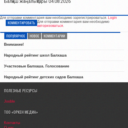
Балқаш жаңалықтары 04.08.2026
Для отправки комментария вам необходимо зарегистрироваться.
Login
Для отправки комментария вам необходимо
КОММЕНТИРОВАТЬ
авторизоваться
.
ПОПУЛЯРНОЕ
НОВОЕ
КОММЕНТАРИИ
Внимание!
Народный рейтинг школ Балхаша
Участковые Балхаша. Голосование
Народный рейтинг детских садов Балхаша
ПОЛЕЗНЫЕ РЕСУРСЫ
Jooble
ТОО «ОРКЕН МЕДИА»
Контакты
О нас