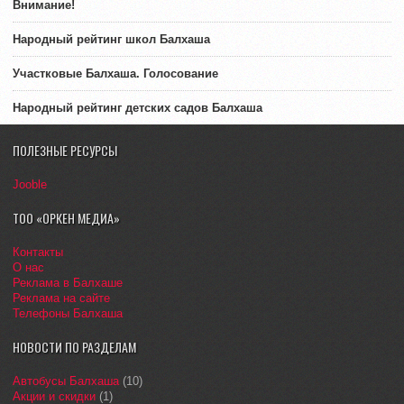
Внимание!
Народный рейтинг школ Балхаша
Участковые Балхаша. Голосование
Народный рейтинг детских садов Балхаша
ПОЛЕЗНЫЕ РЕСУРСЫ
Jooble
ТОО «ОРКЕН МЕДИА»
Контакты
О нас
Реклама в Балхаше
Реклама на сайте
Телефоны Балхаша
НОВОСТИ ПО РАЗДЕЛАМ
Автобусы Балхаша
(10)
Акции и скидки
(1)