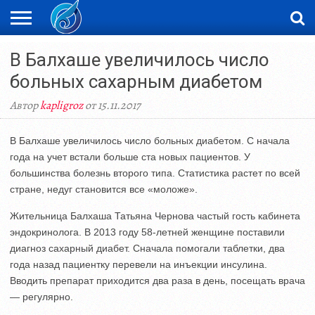
ЖАҢАЛЫҚТАР
В Балхаше увеличилось число
НОВОСТИ
ВИДЕО
ФОТОРЕПОРТАЖИ
ОРКЕН
LIVETV
больных сахарным диабетом
Автор
kapligroz
от 15.11.2017
В Балхаше увеличилось число больных диабетом. С начала
года на учет встали больше ста новых пациентов. У
большинства болезнь второго типа. Статистика растет по всей
стране, недуг становится все «моложе».
Жительница Балхаша Татьяна Чернова частый гость кабинета
эндокринолога. В 2013 году 58-летней женщине поставили
диагноз сахарный диабет. Сначала помогали таблетки, два
года назад пациентку перевели на инъекции инсулина.
Вводить препарат приходится два раза в день, посещать врача
— регулярно.