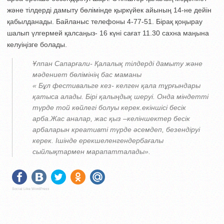
және тілдерді дамыту бөлімінде қыркүйек айының 14-не дейін
қабылданады. Байланыс телефоны 4-77-51. Бірақ қоңырау
шалып үлгермей қалсаңыз- 16 күні сағат 11.30 сахна маңына
келуіңізге болады.
Ұлпан Сапарғали- Қалалық тілдерді дамыту және
мәдениет бөлімінің бас маманы
« Бұл фестивальге кез- келген қала тұрғындары
қатыса алады. Бірі қалыңдық шеруі. Онда міндетті
түрде той көйлегі болуы керек.екіншісі бесік
арба.Жас аналар, жас қыз –келіншектер бесік
арбаларын креативті түрде әсемдеп, безендіруі
керек. Ішінде ерекшеленгендербағалы
сыйлықтармен марапатталады».
Social Like WordPress