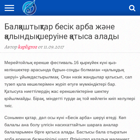
ЖАҢАЛЫҚТАР
Балқаштықтар бесік арба және
НОВОСТИ
ВИДЕО
ФОТОРЕПОРТАЖИ
ОРКЕН
LIVETV
қалындық шеруіне қатыса алады
Автор
kapligroz
от 11.09.2017
Мерейтойлық ерекше фестиваль.16 қыркүйек күні қыз-
келіншектер арасында бұрын-соңды болмаған «қалыңдық
шеруі» ұйымдастырылмақ. Оған нәзік жандылар қатысып, сап
түзеп қала көшелерімен жүріп өтуге мүмкіндіктері бар.
Қатысуға ниеттілердің жас ерекшеліктеріне шектеу
қойылмайды. Бірақ, міндетті түрде ақ той көйлегін киіп келулері
тиіс.
Сонымен қатар, дәл осы күні «Бесік арба» шеруі өтеді. Көп
балалы ана болу үлгісін насихаттайтын шараға аналар
балаларымен бірге қатыса алады. Бастысы бала отыратын
арба ерекше безендірілуі шарт. Өтініштер қалалық мәдениет