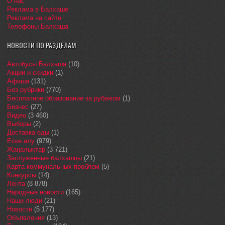
О нас
Реклама в Балхаше
Реклама на сайте
Телефоны Балхаша
НОВОСТИ ПО РАЗДЕЛАМ
Автобусы Балхаша
(10)
Акции и скидки
(1)
Афиша
(131)
Без рубрики
(770)
Бесплатное образование за рубежом
(1)
Бизнес
(27)
Видео
(3 460)
Выборы
(2)
Доставка еды
(1)
Еске алу
(979)
Жаңалықтар
(3 721)
Заслуженные балхашцы
(21)
Карта коммунальных проблем
(5)
Конкурсы
(14)
Лента
(8 878)
Народные новости
(165)
Наши люди
(21)
Новости
(5 177)
Объявления
(13)