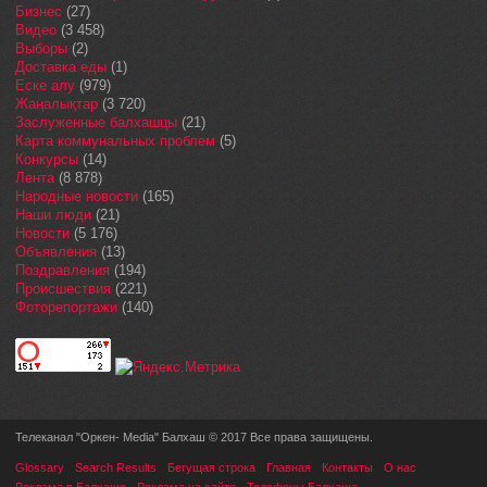
Бизнес
(27)
Видео
(3 458)
Выборы
(2)
Доставка еды
(1)
Еске алу
(979)
Жаңалықтар
(3 720)
Заслуженные балхашцы
(21)
Карта коммунальных проблем
(5)
Конкурсы
(14)
Лента
(8 878)
Народные новости
(165)
Наши люди
(21)
Новости
(5 176)
Объявления
(13)
Поздравления
(194)
Происшествия
(221)
Фоторепортажи
(140)
Телеканал "Оркен- Media" Балхаш © 2017 Все права защищены.
Glossary
Search Results
Бегущая строка
Главная
Контакты
О нас