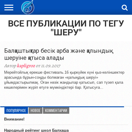
ВСЕ ПУБЛИКАЦИИ ПО ТЕГУ
ЖАҢАЛЫҚТАР
НОВОСТИ
ВИДЕО
ФОТОРЕПОРТАЖИ
ОРКЕН
LIVETV
"ШЕРУ"
Балқаштықтар бесік арба және қалындық
шеруіне қатыса алады
Автор
kapligroz
от 11.09.2017
Мерейтойлық ерекше фестиваль.16 қыркүйек күні қыз-келіншектер
арасында бұрын-соңды болмаған «қалыңдық шеруі»
ұйымдастырылмақ. Оған нәзік жандылар қатысып, сап түзеп қала
көшелерімен жүріп өтуге мүмкіндіктері бар. Қатысуға...
ПОПУЛЯРНОЕ
НОВОЕ
КОММЕНТАРИИ
Внимание!
Народный рейтинг школ Балхаша