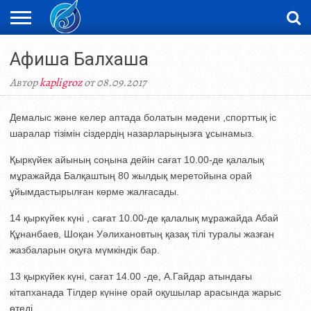
ЖАҢАЛЫҚТАР
Афиша Балхаша
НОВОСТИ
ВИДЕО
ФОТОРЕПОРТАЖИ
ОРКЕН
LIVETV
Автор
kapligroz
от 08.09.2017
Демалыс және келер аптада болатын мәдени ,спорттық іс
шаралар тізімін сіздердің назарларыңызға ұсынамыз.
Қыркүйек айының соңына дейін сағат 10.00-де қалалық
мұражайда Балқаштың 80 жылдық меретойына орай
ұйымдастырылған көрме жалғасады.
14 қыркүйек күні , сағат 10.00-де қалалық мұражайда Абай
Құнанбаев, Шоқан Уәлихановтың қазақ тілі туралы жазған
жазбаларын оқуға мүмкіндік бар.
13 қыркүйек күні, сағат 14.00 -де, А.Гайдар атындағы
кітапханада Тілдер күніне орай оқушылар арасында жарыс
өтеді.