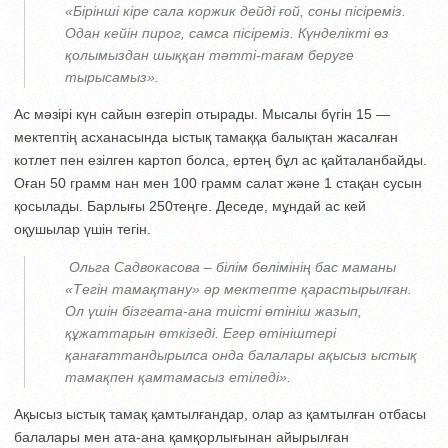
«Бірінші кіре сала коржик дейді ғой, соны пісіреміз.
Одан кейін пирог, самса пісіреміз. Күнделікті өз
қолымыздан шыққан тәтті-тағам беруге
тырысамыз».
Ас мәзірі күн сайын өзгеріп отырады. Мысалы бүгін 15 —
мектептің асханасында ыстық тамаққа балықтан жасалған
котлет пен езілген картоп болса, ертең бұл ас қайталанбайды.
Оған 50 грамм нан мен 100 грамм салат және 1 стақан сусын
қосылады. Барлығы 250теңге. Деседе, мұндай ас кей
оқушылар үшін тегін.
Ольга Садвокасова – білім бөлімінің бас маманы
«Тегін тамақтану» әр мектепте қарастырылған.
Ол үшін бізгеата-ана тиісті өтініш жазып,
құжаттарын өткізеді. Егер өтініштері
қанағаттандырылса онда балалары ақысыз ыстық
тамақпен қамтамасыз етіледі».
Ақысыз ыстық тамақ қамтылғандар, олар аз қамтылған отбасы
балалары мен ата-ана қамқорлығынан айырылған