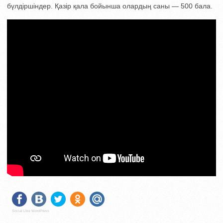
бүлдіршіндер. Қазір қала бойынша олардың саны — 500 бала.
Social Like WordPress