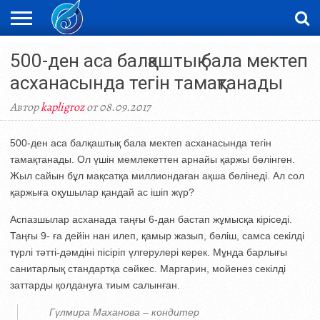
ЖАҢАЛЫҚТАР
500-ден аса балқаштық бала мектеп
НОВОСТИ
ВИДЕО
ФОТОРЕПОРТАЖИ
ОРКЕН
LIVETV
асханасында тегін тамақтанады
Автор
kapligroz
от 08.09.2017
500-ден аса балқаштық бала мектеп асханасында тегін
тамақтанады. Ол үшін мемлекеттен арнайы қаржы бөлінген.
Жыл сайын бұл мақсатқа миллиондаған ақша бөлінеді. Ал сол
қаржыға оқушылар қандай ас ішіп жүр?
Аспазшылар асханада таңғы 6-дан бастап жұмысқа кіріседі.
Таңғы 9- ға дейін нан илеп, қамыр жазып, бәліш, самса секілді
түрлі тәтті-дәмдіні пісіріп үлгерулері керек. Мұнда барлығы
санитарлық стандартқа сәйкес. Маргарин, мойенез секілді
заттарды қолдануға тиым салынған.
Гүлмира Маханова – кондитер