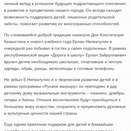
личный вклад в успешное будущее подрастающего поколения,
в развитие и процветание нашего города. Он всегда находит
возможность поддержать детей, лишенных родительской
заботы, помогает развитию их многогранных способностей.
По сложившейся доброй традиции накануне Дня Конституции
Казахстана и нового учебного года Ерлан Нигматулин в
очередной раз побывал в гостях у своих подопечных. В рамках
республиканской акции «Дорога в школу» Ерлан Зайруллаевич
вручил детям необходимую школьную, спортивную и теплую
одежды, обувь, ранцы, велосипеды и сотовые телефоны.
Не забыл Е.Нигматулин и о творческом развитии детей и в
рамках программы «Рухани жаңғыру» он преподнес в дар
детскому дому музыкальные инструменты – пианино, домбры,
гитары и баяны. Отныне воспитанники будут приобщаться к
большому миру искусства, сохранять и приумножать духовные
и культурные ценности нашей страны.
Еще одним приятным подарком для детей в ближайшие