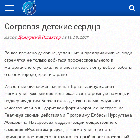
ЖАҢАЛЫҚТАР
Согревая детские сердца
НОВОСТИ
ВИДЕО
ФОТОРЕПОРТАЖИ
ОРКЕН
LIVETV
Автор
Дежурный Редактор
от 31.08.2017
Во все времена деловые, успешные и предприимчивые люди
стремятся не только добиться профессионального и
материального успеха, но и внести свою лепту добра, заботы
о своем городе, крае и стране.
Известный бизнесмен, меценат Ерлан Зайруллаевич
Нигматулин уже многие годы оказывает огромную помощь и
поддержку детям Балхашского детского дома, улучшает
качество их жизни, дарит комфорт и хорошее настроение.
Реализуя своими действиями Программу Елбасы Нурсултана
Абишевича Назарбаева модернизации общественного
сознания «Рухани жаңғыру», Е.Нигматулин является
примером настоящего патриота, который вносит посильный